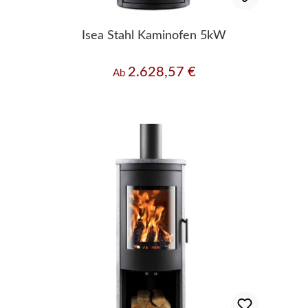
Isea Stahl Kaminofen 5kW
2.628,57 €
Regulärer Preis:
Ab