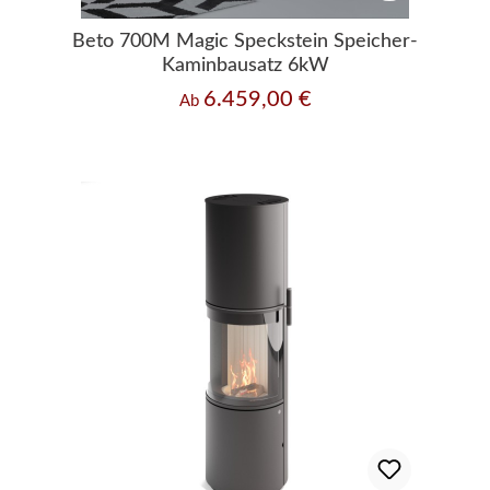
Beto 700M Magic Speckstein Speicher-
Kaminbausatz 6kW
6.459,00 €
Regulärer Preis:
Ab