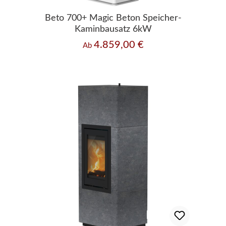
Beto 700+ Magic Beton Speicher-
Kaminbausatz 6kW
4.859,00 €
Regulärer Preis:
Ab