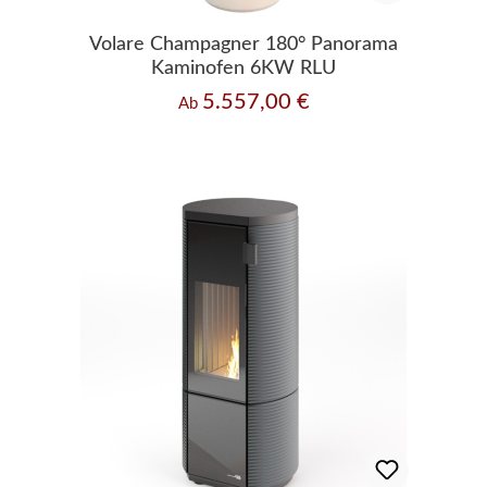
Volare Champagner 180° Panorama
Kaminofen 6KW RLU
5.557,00 €
Regulärer Preis:
Ab