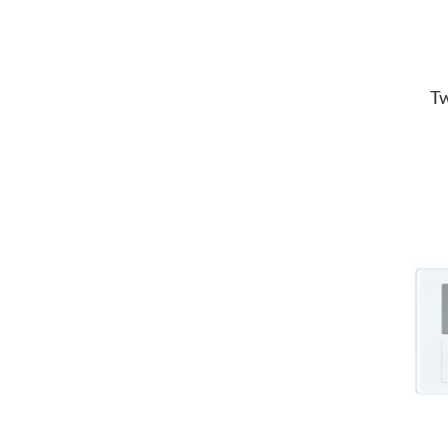
Tw
Pu
K