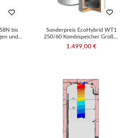
58N bis
Sonderpreis EcoHybrid WT1
agen und
250/60 Kombispeicher Großer
n
Wärmetauscher für
1.499,00 €
is:
Regulärer Preis:
Wärmepumpen