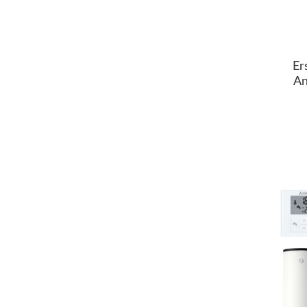
Er
An