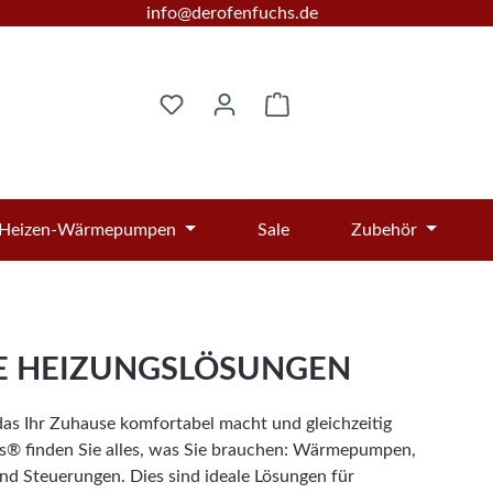
info@derofenfuchs.de
Warenkorb enthält 0 Posi
Heizen-Wärmepumpen
Sale
Zubehör
E HEIZUNGSLÖSUNGEN
das Ihr Zuhause komfortabel macht und gleichzeitig
s® finden Sie alles, was Sie brauchen: Wärmepumpen,
d Steuerungen. Dies sind ideale Lösungen für