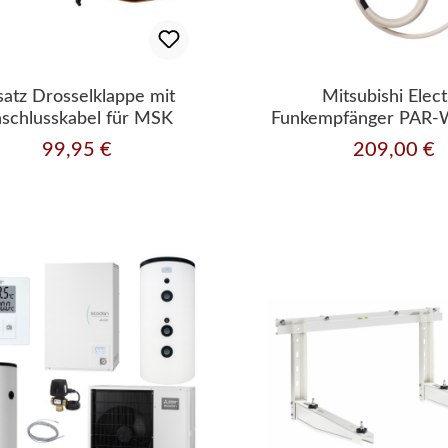
satz Drosselklappe mit
Mitsubishi Elect
schlusskabel für MSK
Funkempfänger PAR
+ Funkfernbedienun
99,95 €
209,00 €
Regulärer Preis:
Regulärer Prei
WT50R-E