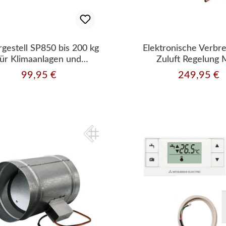
gestell SP850 bis 200 kg
Elektronische Verbr
für Klimaanlagen und
Zuluft Regelung
Wärmepumpen
99,95 €
249,95 €
Regulärer Preis:
Regulärer Prei