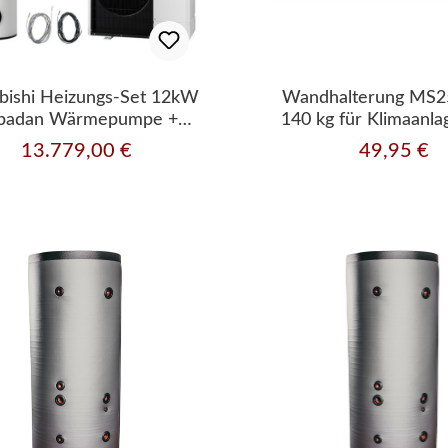
bishi Heizungs-Set 12kW
Wandhalterung MS2
badan Wärmepumpe +
140 kg für Klimaanl
romodul Heizen/Kühlen
Wärmepumpe
13.779,00 €
49,95 €
Regulärer Preis:
Regulärer Pre
Komplettset 1120