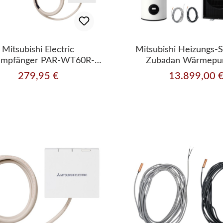
Mitsubishi Electric
Mitsubishi Heizungs-
empfänger PAR-WT60R-E
Zubadan Wärmepu
unkfernbedienung PAR-
Hydromodul Heizen
279,95 €
13.899,00 
Regulärer Preis:
Regulärer Preis:
WR61R-E
Komplettset 11