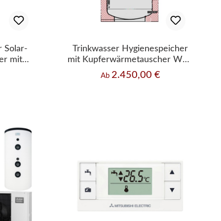
 Solar-
Trinkwasser Hygienespeicher
er mit
mit Kupferwärmetauscher WH-
scher
FHP-0
2.450,00 €
Regulärer Preis:
Ab