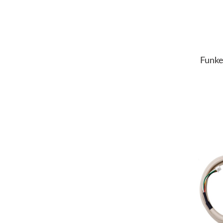
Funk
+ F