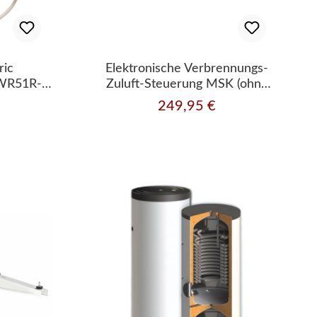
ric
Elektronische Verbrennungs-
-WR51R-E
Zuluft-Steuerung MSK (ohne
g PAR-
Drosselklappe)
249,95 €
s:
Regulärer Preis: