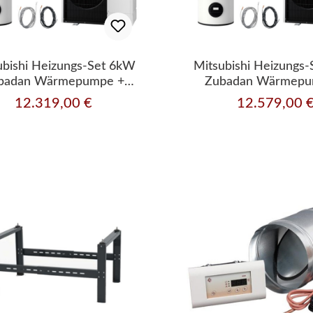
ubishi Heizungs-Set 6kW
Mitsubishi Heizungs
badan Wärmepumpe +
Zubadan Wärmepu
romodul Heizen/Kühlen
Hydromodul Heizen
12.319,00 €
12.579,00 
Regulärer Preis:
Regulärer Preis:
Komplettset 106
Komplettset 1