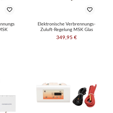
ennungs
Elektronische Verbrennungs-
 MSK
Zuluft-Regelung MSK Glas
349,95 €
s:
Regulärer Preis: