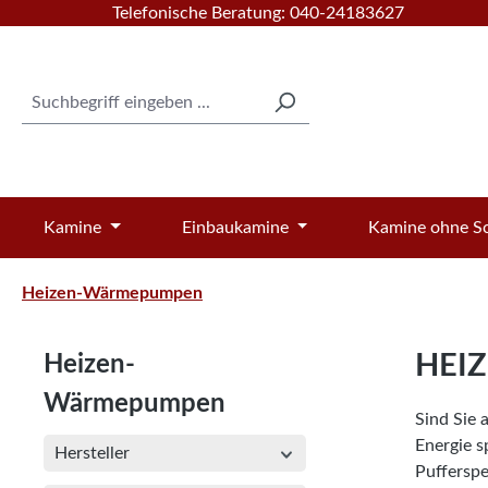
Telefonische Beratung: 040-24183627
 Hauptinhalt springen
Zur Suche springen
Zur Hauptnavigation springen
Kamine
Einbaukamine
Kamine ohne Sc
Heizen-Wärmepumpen
HEI
Heizen-
Wärmepumpen
Sind Sie 
Energie s
Hersteller
Pufferspe