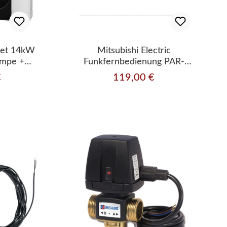
Set 14kW
Mitsubishi Electric
mpe +
Funkfernbedienung PAR-
/Kühlen
WT50R-E
€
119,00 €
Regulärer Preis:
40