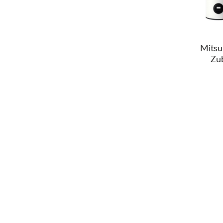
Mitsu
Zu
Hyd