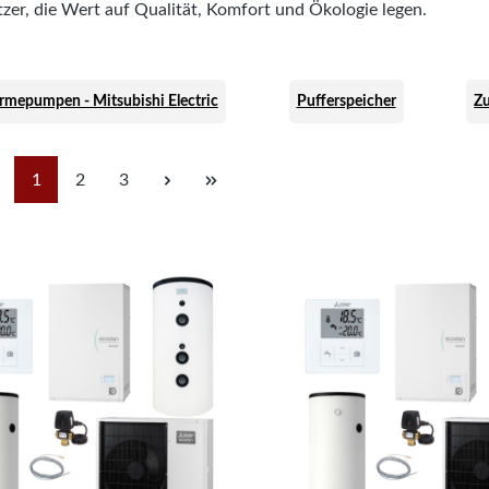
zer, die Wert auf Qualität, Komfort und Ökologie legen.
mepumpen - Mitsubishi Electric
Pufferspeicher
Zu
Seite
Seite
Seite
1
2
3