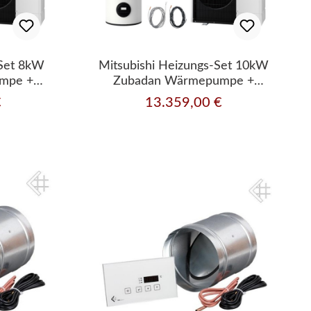
-Set 8kW
Mitsubishi Heizungs-Set 10kW
mpe +
Zubadan Wärmepumpe +
/Kühlen
Hydromodul Heizen/Kühlen
€
13.359,00 €
Regulärer Preis:
08
Komplettset 1100