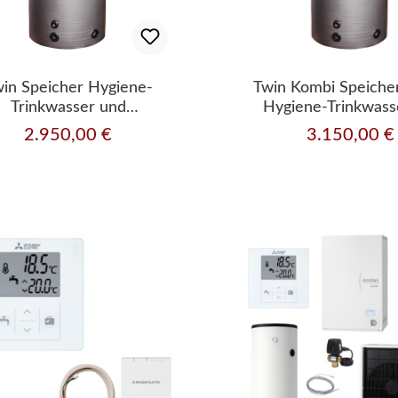
in Speicher Hygiene-
Twin Kombi Speicher
Trinkwasser und
Hygiene-Trinkwass
fferspeichereinheit mit
Kupfer Wärmetau
2.950,00 €
3.150,00 €
Regulärer Preis:
Regulärer Preis:
upfer Wärmetauscher