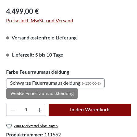
Regulärer Preis:
4.499,00 €
Preise inkl. MwSt. und Versand
Versandkostenfreie Lieferung!
Lieferzeit: 5 bis 10 Tage
auswählen
Farbe Feuerraumauskleidung
Schwarze Feuerraumauskleidung
(+150,00 €)
Weiße Feuerraumauskleidung
Produkt Anzahl: Gib den gewünschten Wert e
In den Warenkorb
Zum Merkzettel hinzufügen
Produktnummer:
111562