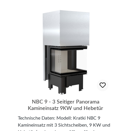
Holzaufbewahrung mit CharakterDie W-
Form sorgt nicht nur für eine
außergewöhnliche Optik, sondern auch für
eine praktische und sichere Lagerung von
Kaminholz oder Dekoholz. Dank der massiven
Konstruktion trägt der Holzkorb auch
schweres Brennholz problemlos.Vielseitig
einsetzbarIdeal für moderne und klassische
Wohnräume, Ferienhäuser, Chalets oder
Outdoor-Lounges. Die klare Formgebung fügt
sich harmonisch in verschiedenste
Einrichtungsstile ein. Vorteile auf einen
Blick:Zeitloses, industrielles DesignHoch
belastbar und langlebigSchutz durch
hochwertige PulverbeschichtungIndoor &
NBC 9 - 3 Seitiger Panorama
überdachter Outdoor-Einsatz möglich
Kamineinsatz 9KW und Hebetür
Produktdetails: Material: Hochwertiger 3 mm
Technische Daten: Modell: Kratki NBC 9
StahlOberfläche: Schwarz, pulverbeschichtet
Kamineinsatz mit 3 Sichtscheiben, 9 KW und
– für extra Langlebigkeit und