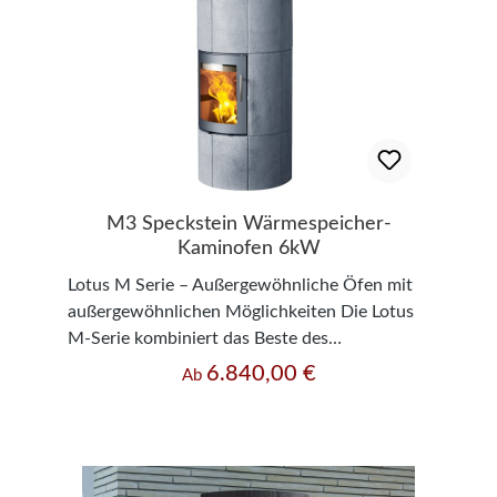
M3 Speckstein Wärmespeicher-
Kaminofen 6kW
Lotus M Serie – Außergewöhnliche Öfen mit
außergewöhnlichen Möglichkeiten Die Lotus
M-Serie kombiniert das Beste des
Speicherofens mit dem Besten des
6.840,00 €
Regulärer Preis:
Ab
Kaminofens. Das hohe Gewicht und die
besondere Konstruktion kombinieren die
Fähigkeit des Speicherofens, Wärme zu
speichern und langsam wieder abzugeben, mit