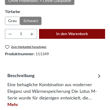
Ohne PowerBloc! + Ohne Glasplatte
auswählen
Türfarbe
Grau
Schwarz
Produkt Anzahl: Gib den gewünschten Wert e
In den Warenkorb
Zum Merkzettel hinzufügen
Produktnummer:
111349
Beschreibung
Eine behagliche Kombination aus moderner
Eleganz und Wärmespeicherung Die Lotus M-
Serie wurde für diejenigen entwickelt, die…
Mehr