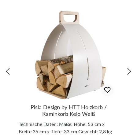
Aufbewahrung von Kaminholz. Ihre kompakte
Größe macht sie besonders platzsparend und
vielseitig einsetzbar.Eigenschaften & Vorteile:
Modernes Design – Zeitlose ovale Form in
edlem Schwarz Hochwertiges Material –
Stabiler Stahl mit widerstandsfähiger
Pulverbeschichtung Platzsparend & praktisch
– Perfekte Ergänzung für Ihren Kaminbereich
Leicht & robust – Langlebig und einfach zu
transportierenTechnische Details: Gewicht: 6
kg Maße: H 17,3 cm × B 44,5 cm × T 28 cm
Material: Pulverbeschichteter StahlWeitere
detaillierte Maße finden Sie in der
Bildergalerie.
Pisla Design by HTT Holzkorb /
Kaminkorb Kelo Weiß
Technische Daten: Maße: Höhe: 53 cm x
Breite 35 cm x Tiefe: 33 cm Gewicht: 2,8 kg