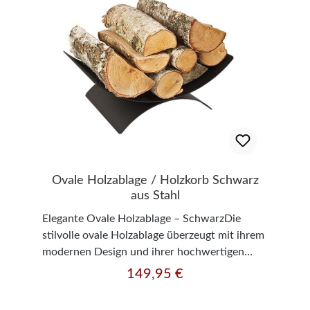
Ovale Holzablage / Holzkorb Schwarz
aus Stahl
Elegante Ovale Holzablage – SchwarzDie
stilvolle ovale Holzablage überzeugt mit ihrem
modernen Design und ihrer hochwertigen
Verarbeitung. Gefertigt aus robustem Stahl
149,95 €
Regulärer Preis:
mit Pulverbeschichtung, bietet sie eine
langlebige und elegante Lösung zur