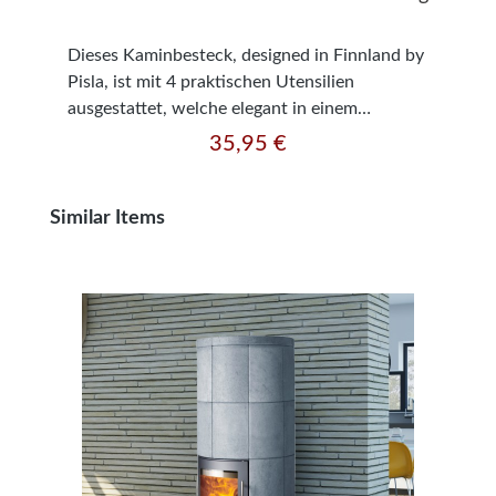
Dieses Kaminbesteck, designed in Finnland by
Pisla, ist mit 4 praktischen Utensilien
ausgestattet, welche elegant in einem
schwarzen Ständer aufbewahrt werden.
35,95 €
Regulärer Preis:
Material: Schwarz / Stahl Abmessungen: ca.
Breite: 23 x Höhe: 66 cm x Tiefe: 15 cm
Gewicht: ca. 3,35 kg Lieferumfang: Zange,
Produktgalerie überspringen
Similar Items
Schaufel, Besen, Schürhaken, Ständer