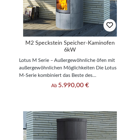
M2 Speckstein Speicher-Kaminofen
6kW
Lotus M Serie – Außergewöhnliche öfen mit
außergewöhnlichen Möglichkeiten Die Lotus
M-Serie kombiniert das Beste des
Speicherofens mit dem Besten des
5.990,00 €
Regulärer Preis:
Ab
Kaminofens. Das hohe Gewicht und die
besondere Konstruktion kombinieren die
Fähigkeit des Speicherofens, Wärme zu
speichern und langsam wieder abzugeben, mit
der ruhigen, kontrollierten Verbrennung des
Kaminofens und seiner Fähigkeit, die Wärme
schnell zu verteilen. Außergewöhnlich ist, dass