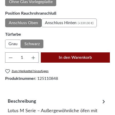
Ohne Glas Vorlegeplatte
auswählen
Position Rauchrohranschluß
Anschluss Hinten
Anschluss Oben
(+339,00 €)
auswählen
Türfarbe
Grau
Schwarz
Produkt Anzahl: Gib den gewünschten Wert e
In den Warenkorb
Zum Merkzettel hinzufügen
Produktnummer:
125110848
Beschreibung
Lotus M Serie – Außergewöhnliche öfen mit