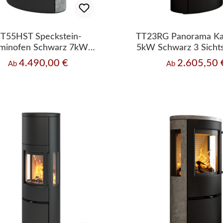
T55HST Speckstein-
TT23RG Panorama Ka
minofen Schwarz 7kW
5kW Schwarz 3 Sicht
Wärmespeicher
4.490,00 €
2.605,50 
Regulärer Preis:
Regulärer Preis:
Ab
Ab