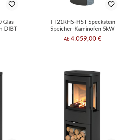
0 Glas
TT21RHS-HST Speckstein
n DIBT
Speicher-Kaminofen 5kW
4.059,00 €
Regulärer Preis:
Ab