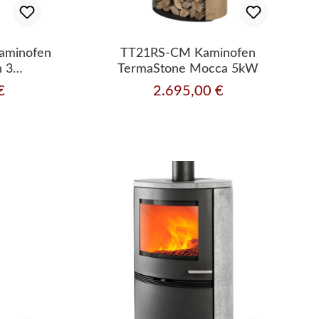
aminofen
TT21RS-CM Kaminofen
n 3
TermaStone Mocca 5kW
n
€
2.695,00 €
Regulärer Preis: