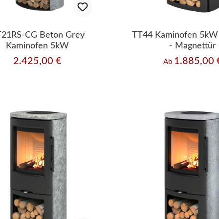
T21RS-CG Beton Grey
TT44 Kaminofen 5kW
Kaminofen 5kW
- Magnettür
2.425,00 €
1.885,00 
Regulärer Preis:
Regulärer Preis:
Ab