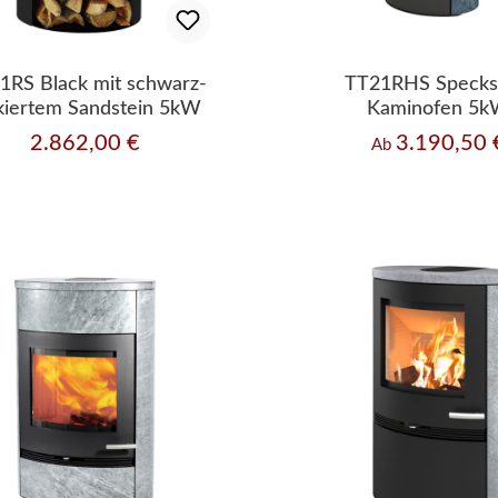
1RS Black mit schwarz-
TT21RHS Specks
kiertem Sandstein 5kW
Kaminofen 5
2.862,00 €
3.190,50 
Regulärer Preis:
Regulärer Preis:
Ab