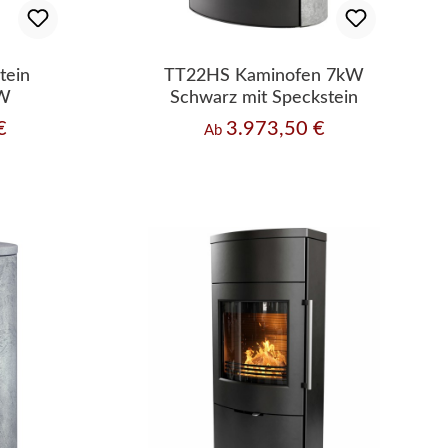
tein
TT22HS Kaminofen 7kW
kW
Schwarz mit Speckstein
€
3.973,50 €
Regulärer Preis:
Ab