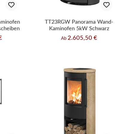
minofen
TT23RGW Panorama Wand-
scheiben
Kaminofen 5kW Schwarz
€
2.605,50 €
Regulärer Preis:
Ab