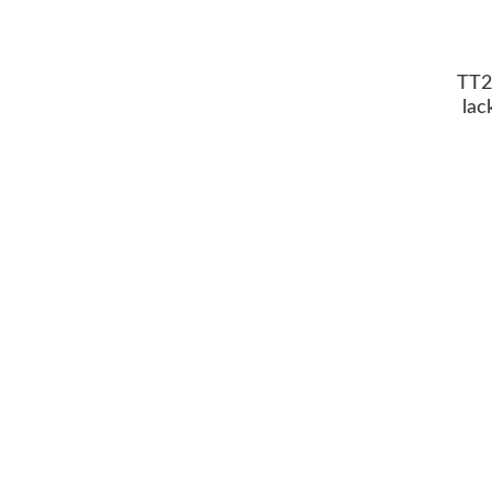
TT2
lac