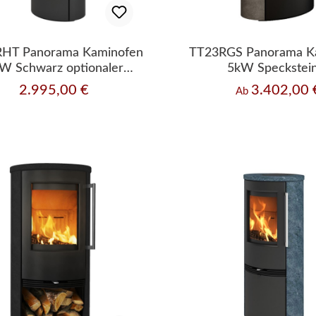
HT Panorama Kaminofen
TT23RGS Panorama K
W Schwarz optionaler
5kW Speckstei
Speicherofen
Sichtscheibe
2.995,00 €
3.402,00 
Regulärer Preis:
Regulärer Preis:
Ab