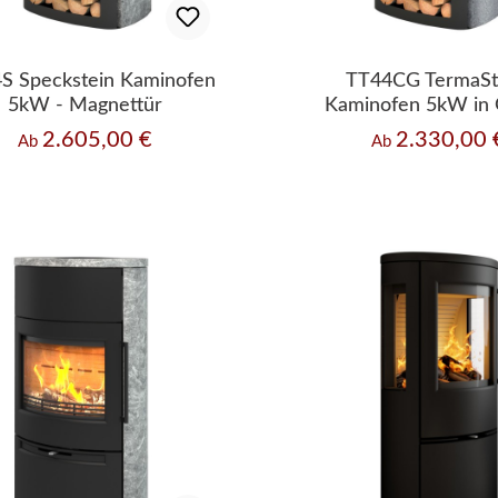
S Speckstein Kaminofen
TT44CG TermaS
5kW - Magnettür
Kaminofen 5kW in 
Magnettür
2.605,00 €
2.330,00 
Regulärer Preis:
Regulärer Preis:
Ab
Ab