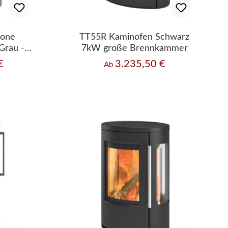
tone
TT55R Kaminofen Schwarz
Grau -
7kW große Brennkammer
€
3.235,50 €
Regulärer Preis:
Ab