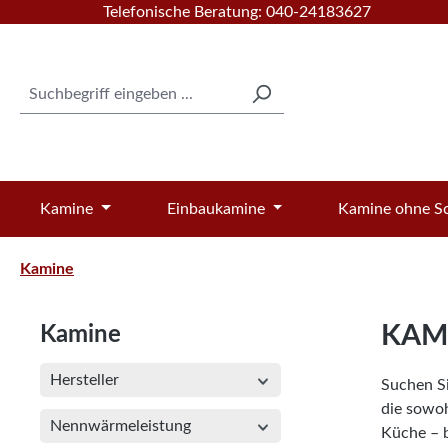
Telefonische Beratung: 040-24183627
 Hauptinhalt springen
Zur Suche springen
Zur Hauptnavigation springen
Kamine
Einbaukamine
Kamine ohne Sc
Kamine
KAM
Kamine
Hersteller
Suchen Si
die sowoh
Nennwärmeleistung
Küche – b