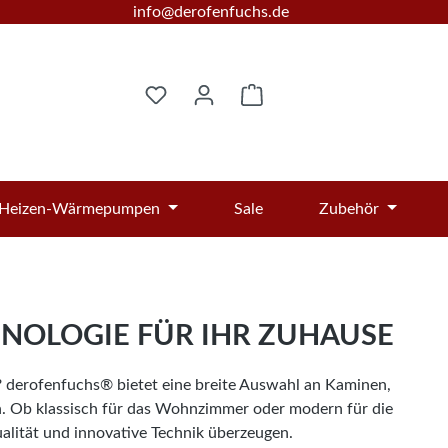
info@derofenfuchs.de
Warenkorb enthält 0 Posi
Heizen-Wärmepumpen
Sale
Zubehör
NOLOGIE FÜR IHR ZUHAUSE
? derofenfuchs® bietet eine breite Auswahl an Kaminen,
. Ob klassisch für das Wohnzimmer oder modern für die
alität und innovative Technik überzeugen.