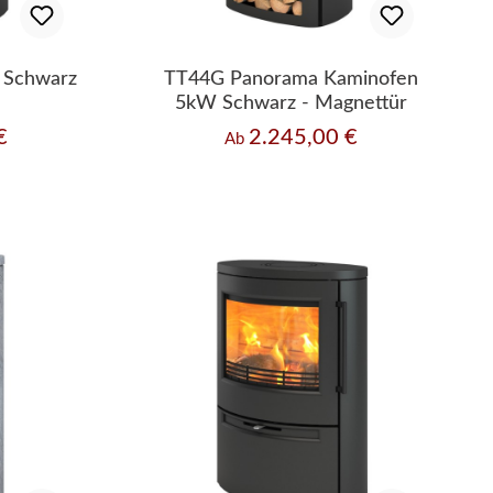
 Schwarz
TT44G Panorama Kaminofen
5kW Schwarz - Magnettür
€
2.245,00 €
Regulärer Preis:
Ab