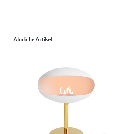
Produktgalerie überspringen
Ähnliche Artikel