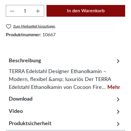
Produkt Anzahl: Gib den gewünschten Wert e
In den Warenkorb
Zum Merkzettel hinzufügen
Produktnummer:
10667
Beschreibung
TERRA Edelstahl Designer Ethanolkamin –
Modern, flexibel &amp; luxuriös Der TERRA
Edelstahl Ethanolkamin von Cocoon Fire…
Mehr
Download
Video
Produktsicherheit