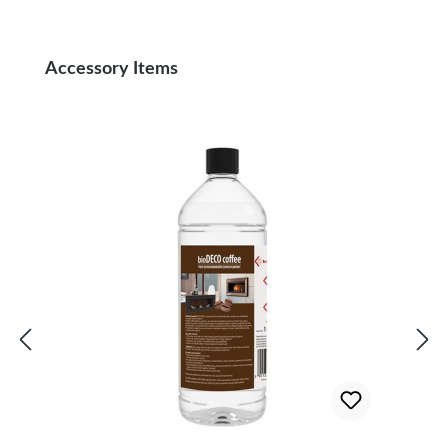
Produktgalerie überspringen
Accessory Items