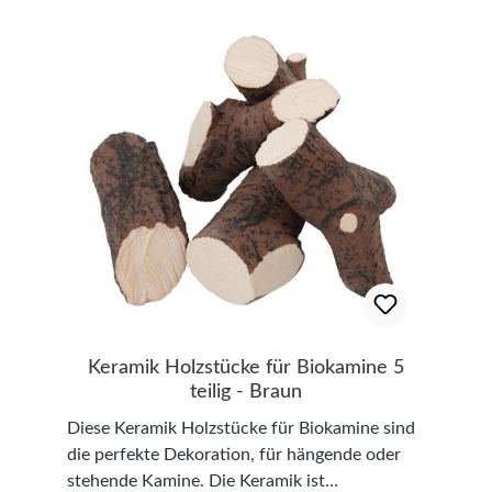
Verwenden Sie ausschließlich geeignetes und
dickste Stelle am Stamm: ca. 5 cm, breiteste
angepasstes Zubehör für Ihren Bio-Kamin.
Stelle: ca. 13,5 cm 1 x Stamm mit 1 Ast (auf
Lieferumfang Set bestehend aus 5 Keramik
einer Seite flach) - Gesamtlänge: ca. 26,5 cm,
Holzstücken. Maße & Technische Daten
dickste Stelle am Stamm: ca. 5 cm, breiteste
Anzahl: 5 Teile Länge: ca. 180–220 mm (18–22
Stelle: ca. 5 cm 2 x Äste Y-Form (auf einer
cm) Breite: ca. 30–60 mm (3–6 cm) Gewicht:
Seite flach) - Gesamtlänge: ca. 18,5 cm,
ca. 1 kg Material: Hitzebeständige Keramik
dickste Stelle am Stamm: ca. 4 cm, breiteste
Hinweis: Die Abbildungen können vom
Stelle: ca. 11 cm 3 x kleine Äste gerade (auf
tatsächlichen Produkt leicht abweichen.
einer Seite flach) - Gesamtlänge: ca. 15,5 cm,
dickste Stelle am Stamm: ca. 4 cm, breiteste
Stelle: ca. 4 cm 3 x Äste (rund) - Gesamtlänge:
ca. 16,5 cm, dickste Stelle am Stamm: ca. 5
cm, breiteste Stelle: ca. 9 cm Ein keramischer
Holzsatz ist allein für Dekorationszwecke
Keramik Holzstücke für Biokamine 5
geeignet. Obwohl der keramische Holzsatz
teilig - Braun
nicht brennbar ist, empfehlen wir den
Diese Keramik Holzstücke für Biokamine sind
Holzsatz rund um die Flammen herum zu
die perfekte Dekoration, für hängende oder
dekorieren und nicht in Kontakt mit den
stehende Kamine. Die Keramik ist