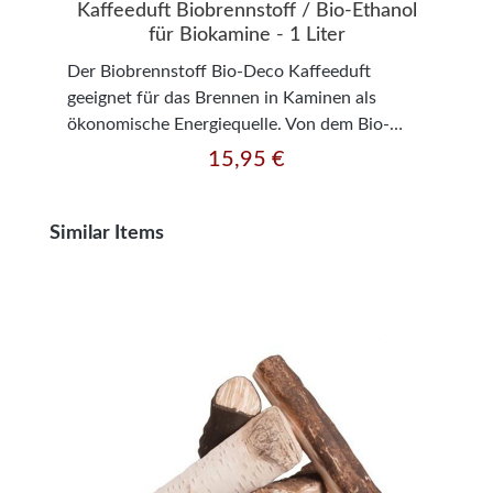
Kaffeeduft Biobrennstoff / Bio-Ethanol
für Biokamine - 1 Liter
Der Biobrennstoff Bio-Deco Kaffeeduft
geeignet für das Brennen in Kaminen als
ökonomische Energiequelle. Von dem Bio-
Ethanol entweicht kein Geruch und kein
15,95 €
Regulärer Preis:
Qualm. Dieser Brennstoff wurde durch das
Allgemeine Gesundheitsinstitut untersucht
und attestiert. 1 Liter Brennstoff verbrennt
Produktgalerie überspringen
Similar Items
innerhalb von 2 bis 5 Stunden - je nach der
Flammengröße. Der Kratki Biobrennstoff ist
ein 100% ökologisches Produkt.