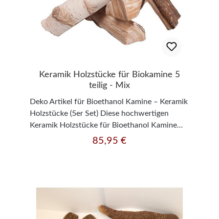
Keramik Holzstücke für Biokamine 5
teilig - Mix
Deko Artikel für Bioethanol Kamine – Keramik
Holzstücke (5er Set) Diese hochwertigen
Keramik Holzstücke für Bioethanol Kamine
sind die perfekte Dekoration für hängende
85,95 €
Regulärer Preis:
sowie stehende Biokamine. Der naturgetreue
Mix verschiedener Holzarten wird detailreich
imitiert und sorgt für eine besonders
realistische Optik – fast wie echtes
Kaminholz. Dank der hitzebeständigen
Spezialkeramik sind die Dekoelemente bis zu