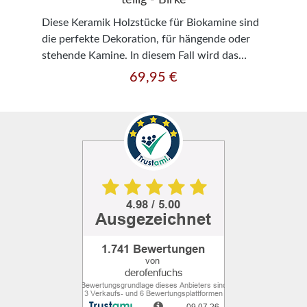
teilig - Birke
Diese Keramik Holzstücke für Biokamine sind
die perfekte Dekoration, für hängende oder
stehende Kamine. In diesem Fall wird das
Birkenholz imitiert und ähnelt sehr dem
69,95 €
Regulärer Preis:
Original. Die Keramik ist hitzebeständig bis
etwa 1200 Grad. Technische Daten:Anzahl: 5
Teile Maße: Länge: 10-11 cm x Breite: 3-5 cm
Gewicht: ca. 1 kg Die Abbildungen können
eventuell von der Realität abweichen.