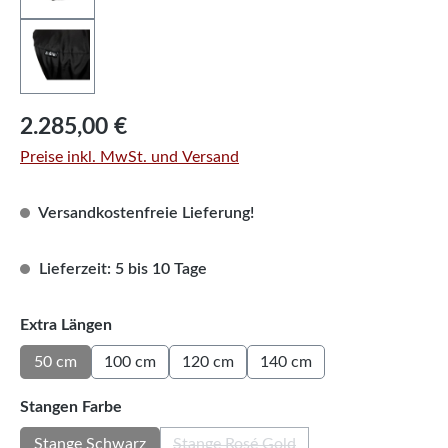
Regulärer Preis:
2.285,00 €
Preise inkl. MwSt. und Versand
Versandkostenfreie Lieferung!
Lieferzeit: 5 bis 10 Tage
auswählen
Extra Längen
50 cm
100 cm
120 cm
140 cm
auswählen
Stangen Farbe
Stange Schwarz
Stange Rosé Gold