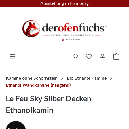
Ausstellung in Hamburg
Zum Hauptinhalt springen
Ware
Kamine ohne Schornstein
Bio Ethanol Kamine
Ethanol Wandkamine (hängend)
Le Feu Sky Silber Decken
Ethanolkamin