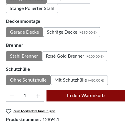
(Diese Option ist zurzeit nicht verf
Stange Polierter Stahl
auswählen
Deckenmontage
Schräge Decke
Gerade Decke
(+195,00 €)
auswählen
Brenner
Rosé Gold Brenner
Stahl Brenner
(+200,00 €)
auswählen
Schutzhülle
Mit Schutzhülle
Ohne Schutzhülle
(+80,00 €)
Produkt Anzahl: Gib den gewünschten Wert e
In den Warenkorb
Zum Merkzettel hinzufügen
Produktnummer:
12894.1