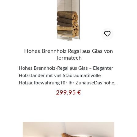
Hohes Brennholz Regal aus Glas von
Termatech
Hohes Brennholz-Regal aus Glas – Eleganter
Holzständer mit viel StauraumStilvolle
Holzaufbewahrung für Ihr ZuhauseDas hohe
Brennholz-Regal aus Glas vereint modernes
299,95 €
Regulärer Preis:
Design mit Funktionalität. Die Kombination
aus stabilem Glas und großzügigem Stauraum
macht diesen Holzständer zu einem eleganten
Blickfang in jedem Wohnraum.Eigenschaften
& VorteileModernes & elegantes Design
Transparente Glasoptik – passt zu jedem