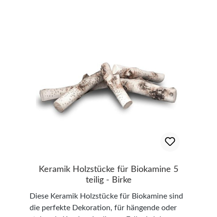
mit 2 Ästen (rund) - Gesamtlänge: ca. 33,5 cm,
Brennholz-Regal aus Glas!
dickste Stelle am Stamm: ca. 5 cm, breiteste
Stelle: ca. 13,5 cm 1 x Stamm mit 1 Ast (auf
einer Seite flach) - Gesamtlänge: ca. 26,5 cm,
dickste Stelle am Stamm: ca. 5 cm, breiteste
Stelle: ca. 5 cm 2 x Äste Y-Form (auf einer
Seite flach) - Gesamtlänge: ca. 18,5 cm,
dickste Stelle am Stamm: ca. 4 cm, breiteste
Stelle: ca. 11 cm 3 x kleine Äste gerade (auf
einer Seite flach) - Gesamtlänge: ca. 15,5 cm,
dickste Stelle am Stamm: ca. 4 cm, breiteste
Stelle: ca. 4 cm 3 x Äste (rund) - Gesamtlänge:
ca. 16,5 cm, dickste Stelle am Stamm: ca. 5
cm, breiteste Stelle: ca. 9 cm Ein keramischer
Holzsatz ist allein für Dekorationszwecke
Keramik Holzstücke für Biokamine 5
geeignet. Obwohl der keramische Holzsatz
teilig - Birke
nicht brennbar ist, empfehlen wir den
Diese Keramik Holzstücke für Biokamine sind
Holzsatz rund um die Flammen herum zu
die perfekte Dekoration, für hängende oder
dekorieren und nicht in Kontakt mit den