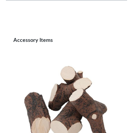
Produktgalerie überspringen
Accessory Items