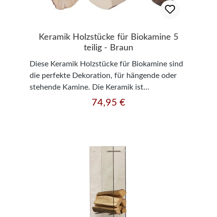
Keramik Holzstücke für Biokamine 5
teilig - Braun
Diese Keramik Holzstücke für Biokamine sind
die perfekte Dekoration, für hängende oder
stehende Kamine. Die Keramik ist
hitzebeständig bis etwa 1200 Grad.
74,95 €
Regulärer Preis:
Technische Daten:Anzahl: 5 Teile Maße: Länge:
10-11 cm x Breite: 3-5 cm Gewicht: ca. 0,8 kg
Die Abbildungen können eventuell von der
Realität abweichen.