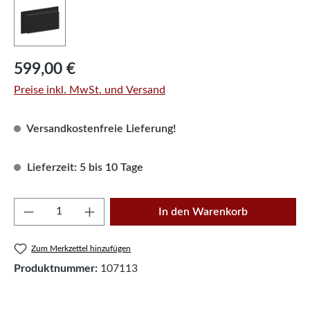
Regulärer Preis:
599,00 €
Preise inkl. MwSt. und Versand
Versandkostenfreie Lieferung!
Lieferzeit: 5 bis 10 Tage
Produkt Anzahl: Gib den gewünschten Wert e
In den Warenkorb
Zum Merkzettel hinzufügen
Produktnummer:
107113