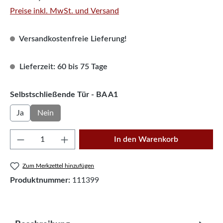
Preise inkl. MwSt. und Versand
Versandkostenfreie Lieferung!
Lieferzeit: 60 bis 75 Tage
auswählen
Selbstschließende Tür - BA A1
Ja
Nein
Produkt Anzahl: Gib den gewünschten Wert e
In den Warenkorb
Zum Merkzettel hinzufügen
Produktnummer:
111399