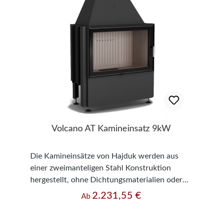
Volcano AT Kamineinsatz 9kW
Die Kamineinsätze von Hajduk werden aus
einer zweimanteligen Stahl Konstruktion
hergestellt, ohne Dichtungsmaterialien oder
Schrauben, alles wird fest miteinander
2.231,55 €
Regulärer Preis:
Ab
verschweißt. Der Kamineinsatz ist für eine
langfristige, störungsfreie und ökonomische