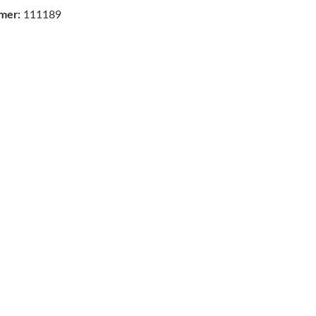
mer:
111189