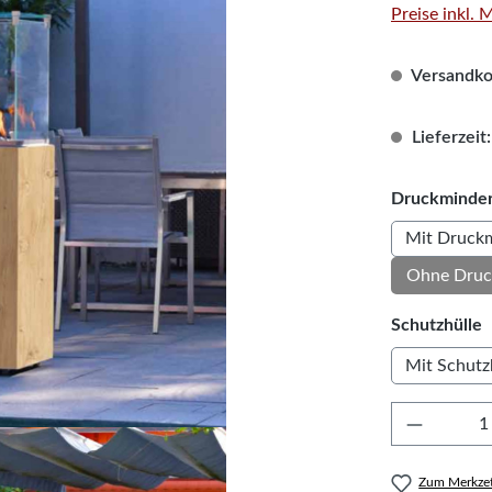
Preise inkl.
Versandkos
Lieferzeit:
Druckminder
Mit Druckm
Ohne Druc
a
Schutzhülle
Mit Schutz
Produkt 
Zum Merkzet