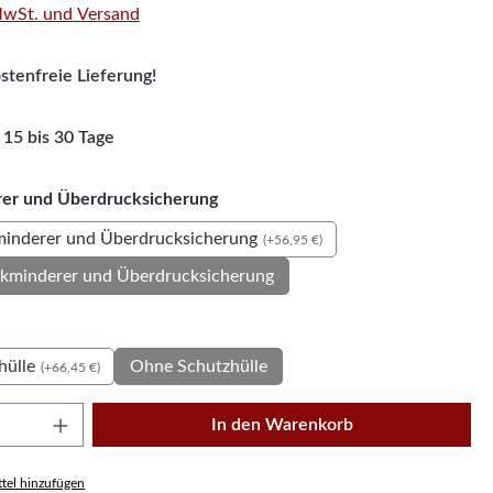
 MwSt. und Versand
tenfreie Lieferung!
 15 bis 30 Tage
auswählen
er und Überdrucksicherung
inderer und Überdrucksicherung
(+56,95 €)
kminderer und Überdrucksicherung
uswählen
hülle
Ohne Schutzhülle
(+66,45 €)
Anzahl: Gib den gewünschten Wert ein oder
In den Warenkorb
tel hinzufügen