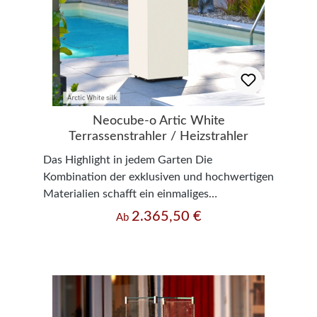
Neocube-o Artic White
Terrassenstrahler / Heizstrahler
Das Highlight in jedem Garten Die
Kombination der exklusiven und hochwertigen
Materialien schafft ein einmaliges
Erscheinungsbild in jedem Ambiente – der
2.365,50 €
Regulärer Preis:
Ab
Mittelpunkt jedes Gartens. Hochwertigste
neolith® Sinterkeramik Oberflächen in
Massivdesign harmonieren perfekt mit
aufwendig gebürsteten Edelstahlbauteilen.
Garantierte Langlebigkeit Bei der Wahl aller
Materialien steht neben dem perfekten Design