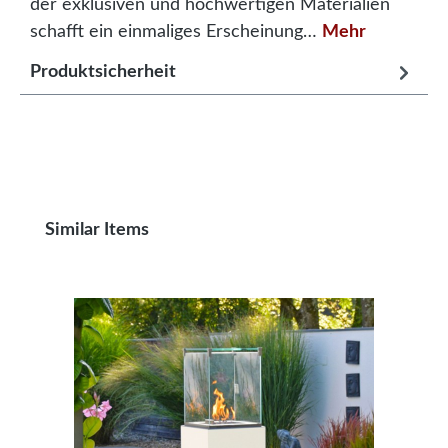
der exklusiven und hochwertigen Materialien
schafft ein einmaliges Erscheinung…
Mehr
Produktsicherheit
Produktgalerie überspringen
Similar Items