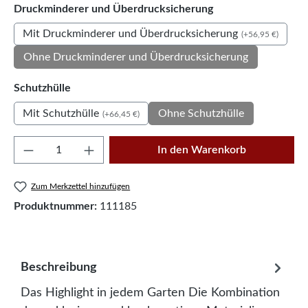
auswählen
Druckminderer und Überdrucksicherung
Mit Druckminderer und Überdrucksicherung
(+56,95 €)
Ohne Druckminderer und Überdrucksicherung
auswählen
Schutzhülle
Mit Schutzhülle
Ohne Schutzhülle
(+66,45 €)
Produkt Anzahl: Gib den gewünschten Wert e
In den Warenkorb
Zum Merkzettel hinzufügen
Produktnummer:
111185
Beschreibung
Das Highlight in jedem Garten Die Kombination