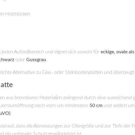
den Holzstücken
jeden Aufstellbereich und eignet sich sowohl für
eckige, ovale a
chwarz
oder
Gussgrau
.
eleichte Alternative zu Glas- oder Steinbodenplatten und überzeugt
atte
n aus brennbaren Materialien zwingend durch eine ausreichend g
ie Feuerraumöffnung nach vorn um mindestens
50 cm
und seitlich u
euVO)
.
 darauf, dass die Abmessungen zur Ofengröße und zur Tiefe der Fe
d ein optimaler Schutz gewährleistet ist.