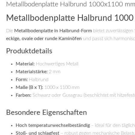
Metallbodenplatte Halbrund 1000x1100 m
Metallbodenplatte Halbrund 1000 x
Die
Metallbodenplatte in Halbrund-Form
bietet zuverlässigen
eckige, ovale oder runde Kaminöfen
und passt sich harmonis
Produktdetails
Material:
Hochwertiges Metall
Materialstärke:
2 mm
Form:
Halbrund
Maße (B x T):
1000 x 1100 mm
Farben:
Schwarz oder Gussgrau (beschichtet mit hitzefe
Besondere Eigenschaften
Hoch temperaturwechselbeständig
– ideal für den tägli
Stoß- und schlagfest
– robust gegen mechanische Belast