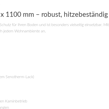
m
 1100 mm – robust, hitzebeständig u
 Schutz für Ihren Boden und ist besonders vielseitig einsetzbar. 
ch jedem Wohnambiente an.
stem Senotherm-Lack)
chen Kaminbetrieb
ungen