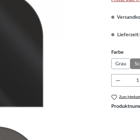
Versandkos
Lieferzeit:
auswä
Farbe
Grau
S
Produkt 
Zum Merkzet
Produktnum