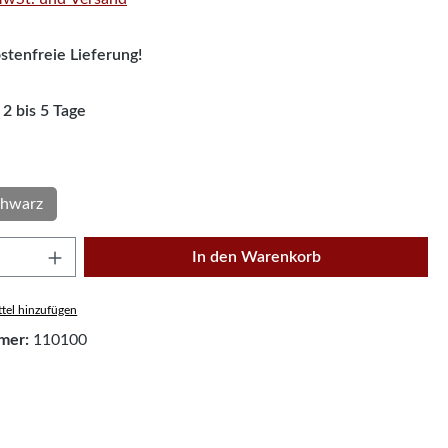
tenfreie Lieferung!
 2 bis 5 Tage
hlen
chwarz
Anzahl: Gib den gewünschten Wert ein oder
In den Warenkorb
tel hinzufügen
mer:
110100