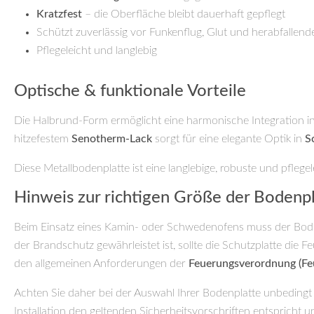
Kratzfest
– die Oberfläche bleibt dauerhaft gepflegt
Schützt zuverlässig vor Funkenflug, Glut und herabfallen
Pflegeleicht und langlebig
Optische & funktionale Vorteile
Die Halbrund-Form ermöglicht eine harmonische Integration in 
hitzefestem
Senotherm-Lack
sorgt für eine elegante Optik in
S
Diese Metallbodenplatte ist eine langlebige, robuste und pfleg
Hinweis zur richtigen Größe der Bodenpl
Beim Einsatz eines Kamin- oder Schwedenofens muss der Bode
der Brandschutz gewährleistet ist, sollte die Schutzplatte d
den allgemeinen Anforderungen der
Feuerungsverordnung (F
Achten Sie daher bei der Auswahl Ihrer Bodenplatte unbedingt
Installation den geltenden Sicherheitsvorschriften entspricht un