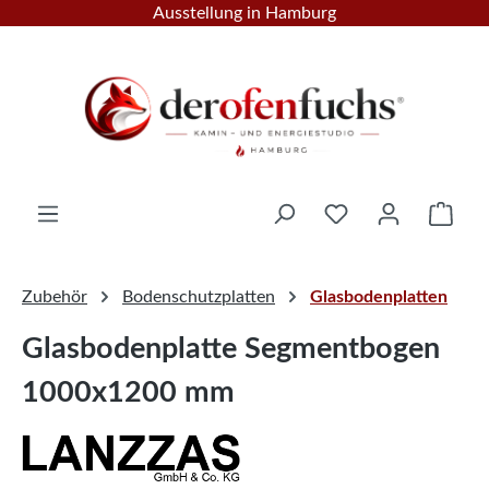
Ausstellung in Hamburg
Zum Hauptinhalt springen
Ware
Zubehör
Bodenschutzplatten
Glasbodenplatten
Glasbodenplatte Segmentbogen
1000x1200 mm