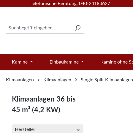
Telefonische Beratung: 040-24183627
 Hauptinhalt springen
Zur Suche springen
Zur Hauptnavigation springen
Kamine
Einbaukamine
Kamine ohne Sc
Klimaanlagen
Klimaanlagen
Single Split Klimaanlagen
Klimaanlagen 36 bis
45 m² (4,2 KW)
Hersteller