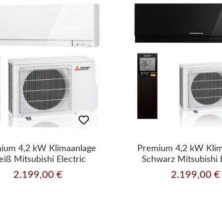
ium 4,2 kW Klimaanlage
Premium 4,2 kW Kli
iß Mitsubishi Electric
Schwarz Mitsubishi E
2.199,00 €
2.199,00 €
Regulärer Preis:
Regulärer Preis: