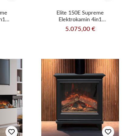
eme
Elite 150E Supreme
in1
Elektrokamin 4in1
zleistung
Einbaukassette mit Heizleistung
5.075,00 €
Regulärer Preis: