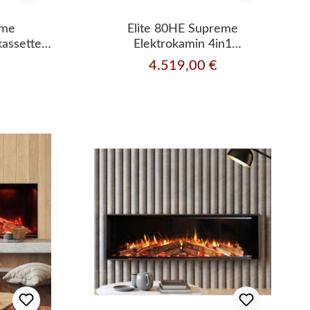
eme
Elite 80HE Supreme
kassette
Elektrokamin 4in1
ng
Einbaukassette mit
4.519,00 €
Regulärer Preis:
Wärmeleistung