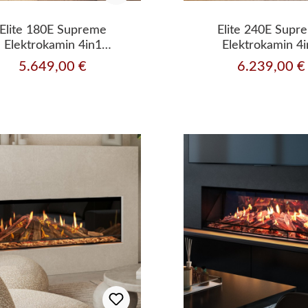
Elite 180E Supreme
Elite 240E Supr
Elektrokamin 4in1
Elektrokamin 4
kassette mit Heizleistung
Einbaukassette mit Hei
5.649,00 €
6.239,00 €
Regulärer Preis:
Regulärer Preis: