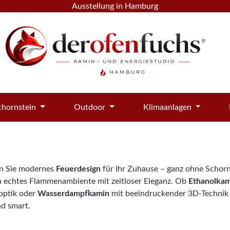
Ausstellung in Hamburg
hornstein
Outdoor
Klimaanlagen
n Sie modernes
Feuerdesign
für Ihr Zuhause – ganz ohne Schorn
n echtes Flammenambiente mit zeitloser Eleganz. Ob
Ethanolkam
ptik oder
Wasserdampfkamin
mit beeindruckender 3D-Technik – 
d smart.