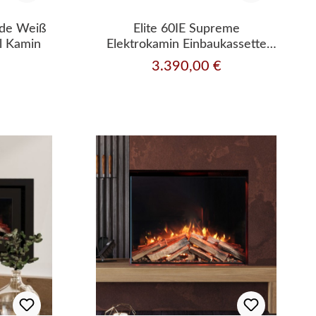
side Weiß
Elite 60IE Supreme
l Kamin
Elektrokamin Einbaukassette
mit Heizleistung
3.390,00 €
Regulärer Preis: