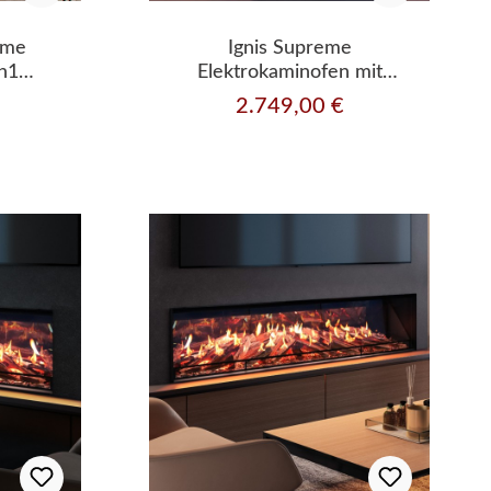
eme
Ignis Supreme
in1
Elektrokaminofen mit
zleistung
Heizleistung
2.749,00 €
Regulärer Preis: