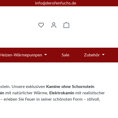
info@derofenfuchs.de
Warenkorb enthält 0 Posi
Heizen-Wärmepumpen
Sale
Zubehör
stein. Unsere exklusiven
Kamine ohne Schornstein
in
mit natürlicher Wärme,
Elektrokamin
mit realistischer
erleben Sie Feuer in seiner schönsten Form – stilvoll,