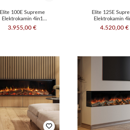
Elite 100E Supreme
Elite 125E Supr
Elektrokamin 4in1
Elektrokamin 4
kassette mit Heizleistung
Einbaukassette mit Hei
3.955,00 €
4.520,00 €
Regulärer Preis:
Regulärer Preis: