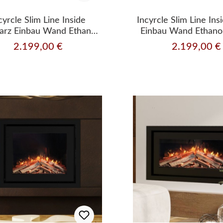
cyrcle Slim Line Inside
Incyrcle Slim Line In
arz Einbau Wand Ethanol
Einbau Wand Ethano
Kamin
2.199,00 €
2.199,00 €
Regulärer Preis:
Regulärer Preis: