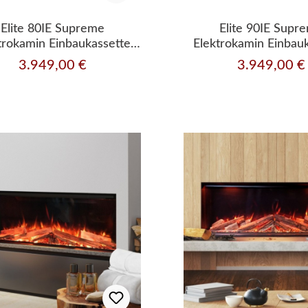
Elite 80IE Supreme
Elite 90IE Supr
trokamin Einbaukassette
Elektrokamin Einbau
mit Wärmeleistung
mit Heizleistu
3.949,00 €
3.949,00 €
Regulärer Preis:
Regulärer Preis: