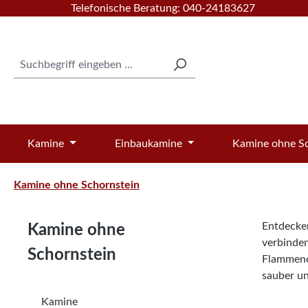
Telefonische Beratung: 040-24183627
 Hauptinhalt springen
Zur Suche springen
Zur Hauptnavigation springen
Kamine
Einbaukamine
Kamine ohne Sc
Kamine ohne Schornstein
Entdecke
Kamine ohne
verbinde
Schornstein
Flammeno
sauber un
Kamine