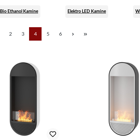
Bio Ethanol Kamine
Elektro LED Kamine
W
Seite
Seite
Seite
Seite
Seite
2
3
4
5
6