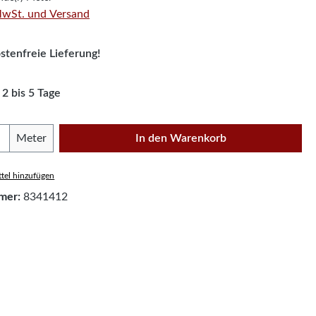
 MwSt. und Versand
tenfreie Lieferung!
 2 bis 5 Tage
Anzahl: Gib den gewünschten Wert ein oder
Meter
In den Warenkorb
tel hinzufügen
mer:
8341412