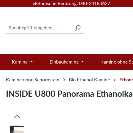
Telefonische Beratung: 040-24183627
 Hauptinhalt springen
Zur Suche springen
Zur Hauptnavigation springen
Kamine
Einbaukamine
Kamine ohne Sc
Kamine ohne Schornstein
Bio Ethanol Kamine
Ethano
INSIDE U800 Panorama Ethanolka
Bildergalerie überspringen