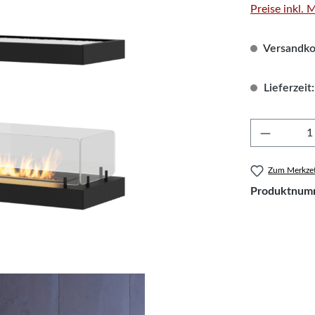
Preise inkl.
Versandkos
Lieferzeit:
Produkt 
Zum Merkzet
Produktnum