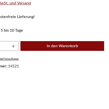
 MwSt. und Versand
tenfreie Lieferung!
 5 bis 10 Tage
Anzahl: Gib den gewünschten Wert ein oder
In den Warenkorb
tel hinzufügen
mer:
14521