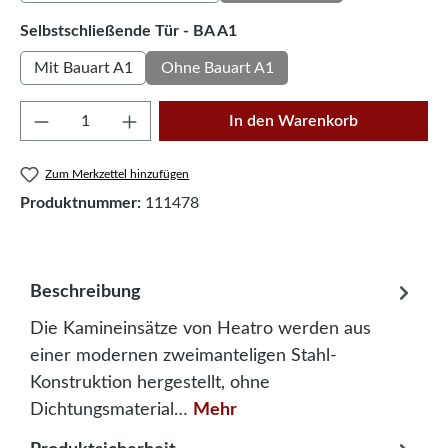
auswählen
Selbstschließende Tür - BA A1
Mit Bauart A1
Ohne Bauart A1
Produkt Anzahl: Gib den gewünschten Wert e
In den Warenkorb
Zum Merkzettel hinzufügen
Produktnummer:
111478
Beschreibung
Die Kamineinsätze von Heatro werden aus
einer modernen zweimanteligen Stahl-
Konstruktion hergestellt, ohne
Dichtungsmaterial…
Mehr