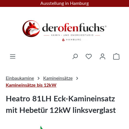
Ausstellung in Hamburg
Zum Hauptinhalt springen
Ware
Einbaukamine
Kamineinsätze
Kamineinsätze bis 12kW
Heatro 81LH Eck-Kamineinsatz
mit Hebetür 12kW linksverglast