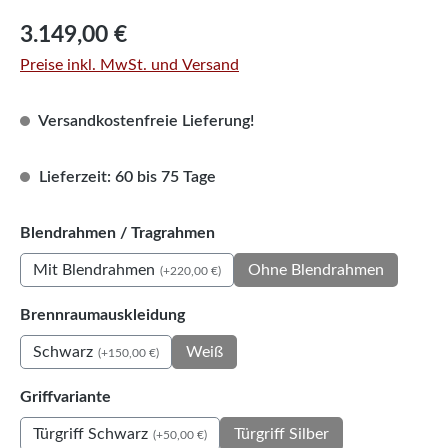
Regulärer Preis:
3.149,00 €
Preise inkl. MwSt. und Versand
Versandkostenfreie Lieferung!
Lieferzeit: 60 bis 75 Tage
auswählen
Blendrahmen / Tragrahmen
Mit Blendrahmen
Ohne Blendrahmen
(+220,00 €)
auswählen
Brennraumauskleidung
Schwarz
Weiß
(+150,00 €)
auswählen
Griffvariante
Türgriff Schwarz
Türgriff Silber
(+50,00 €)