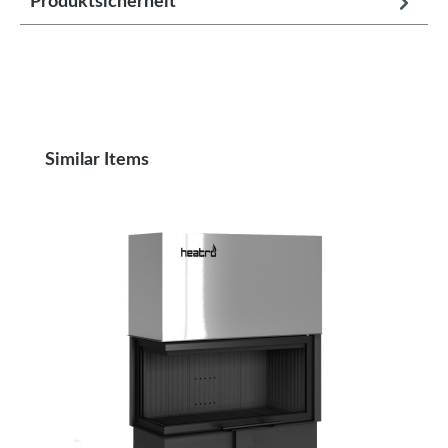
Produktsicherheit
Produktgalerie überspringen
Similar Items