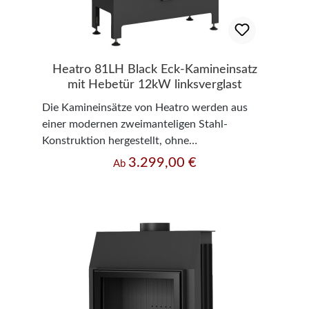
Heatro 81LH Black Eck-Kamineinsatz
mit Hebetür 12kW linksverglast
Die Kamineinsätze von Heatro werden aus
einer modernen zweimanteligen Stahl-
Konstruktion hergestellt, ohne
Dichtungsmaterialien oder Schrauben, alles
3.299,00 €
Regulärer Preis:
Ab
wird fest miteinander verschweißt. Der
Feuerraum ist mit einer 3 cm starken Keramik-
Auskleidung in schwarz ausgestattet. Der
Kamineinsatz verfügt über eine Tür mit einer
ergonomischen und belüfteten
Öffnungsgriffstange aus Edelstahl schwarz
lackiert und ist für eine langfristige,
störungsfreie und ökonomische Nutzung
gebaut. Feuerfeste Keramik-Glasscheiben bis