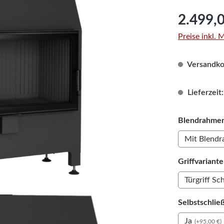
Regulärer Pre
2.499,
Preise inkl.
Versandkos
Lieferzeit:
Blendrahmen
Mit Blend
Griffvariante
Türgriff S
Selbstschlie
Ja
(+95,00 €)