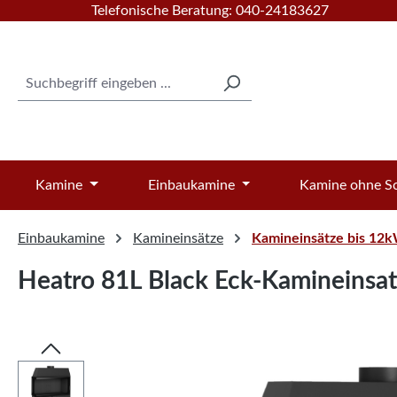
Telefonische Beratung: 040-24183627
 Hauptinhalt springen
Zur Suche springen
Zur Hauptnavigation springen
Kamine
Einbaukamine
Kamine ohne Sc
Einbaukamine
Kamineinsätze
Kamineinsätze bis 12
Heatro 81L Black Eck-Kamineinsat
Bildergalerie überspringen