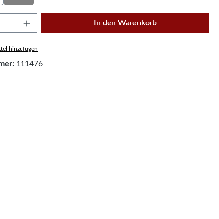
Anzahl: Gib den gewünschten Wert ein oder
In den Warenkorb
tel hinzufügen
mer:
111476