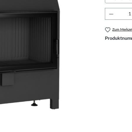
Produkt 
Zum Merkzet
Produktnum