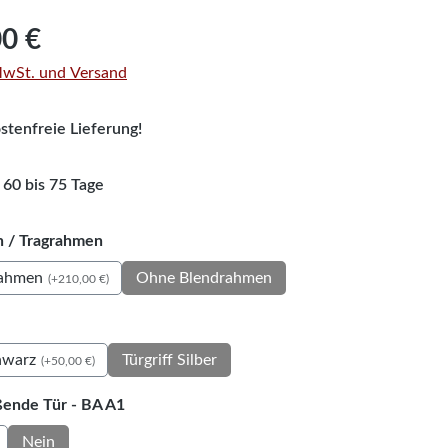
is:
00 €
 MwSt. und Versand
tenfreie Lieferung!
 60 bis 75 Tage
auswählen
 / Tragrahmen
rahmen
Ohne Blendrahmen
(+210,00 €)
auswählen
chwarz
Türgriff Silber
(+50,00 €)
auswählen
ßende Tür - BA A1
Nein