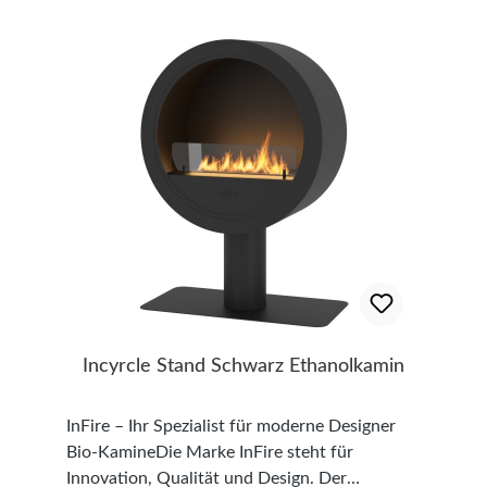
Material: Pulverbeschichteter Stahl und
Kacheln Maße: Höhe: 132,0 cm x Breite: 66,0
cm x Tiefe: 31,0 cm Gewicht: k.A. kg
Brennerinhalt: 1 Liter Brennergröße: 50 cm
Brenndauer: 2 - 3 Stunden (abhängig von der
eingestellten Flammengröße) Wärmeabgabe:
ca. 3,5 kW - je nach Einstellung Brennstoff:
Bioethanol (Ethanolgehalt 96%) TÜV geprüft
Auslaufschutz Sicherheitsglas (4 mm, getönt)
1 x Liter Ethanol Gratis Dekorationsartikel
gehören nicht zum Leistungsumfang
Incyrcle Stand Schwarz Ethanolkamin
InFire – Ihr Spezialist für moderne Designer
Bio-KamineDie Marke InFire steht für
Innovation, Qualität und Design. Der