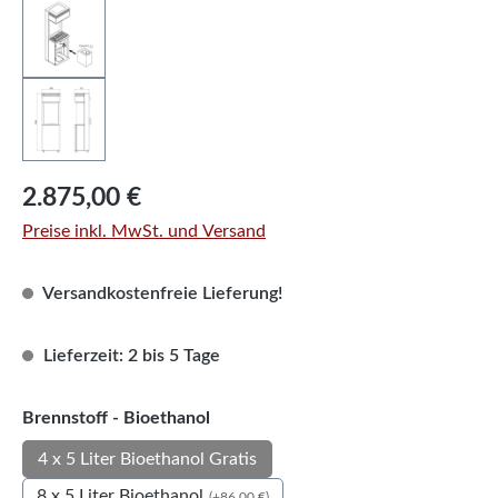
Regulärer Preis:
2.875,00 €
Preise inkl. MwSt. und Versand
Versandkostenfreie Lieferung!
Lieferzeit: 2 bis 5 Tage
auswählen
Brennstoff - Bioethanol
4 x 5 Liter Bioethanol Gratis
8 x 5 Liter Bioethanol
(+86,00 €)