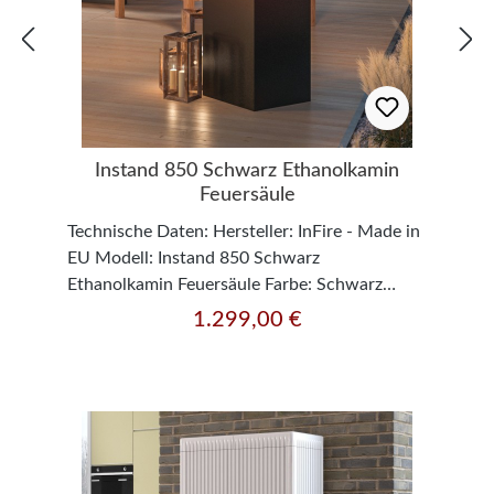
Instand 850 Schwarz Ethanolkamin
Feuersäule
Technische Daten: Hersteller: InFire - Made in
EU Modell: Instand 850 Schwarz
Ethanolkamin Feuersäule Farbe: Schwarz
Material: Pulverbeschichteter Stahl Maße:
1.299,00 €
Regulärer Preis:
Höhe: 85,0 cm x Breite: 36,0 cm x Tiefe: 36,0
cm Gewicht: k.A. kg Brennerinhalt: 2 Liter
Brennergröße: 25 x 25 cm Brenndauer: 3 - 5
Stunden (abhängig von der eingestellten
Flammengröße) Brennstoff: Bioethanol
(Ethanolgehalt 96%) TÜV geprüft