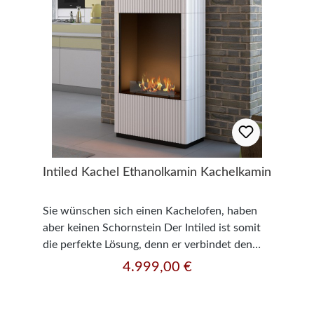
Auslaufschutz Sicherheitsglas (4 mm, getönt)
1 x Liter Ethanol Gratis Dekorationsartikel
gehören nicht zum Leistungsumfang
Intiled Kachel Ethanolkamin Kachelkamin
Sie wünschen sich einen Kachelofen, haben
aber keinen Schornstein Der Intiled ist somit
die perfekte Lösung, denn er verbindet den
Kachelofen mit einem Ethanolkamin.
4.999,00 €
Regulärer Preis:
Technische Daten: Hersteller: InFire - Made in
EU Modell: InFire Intiled Ethanolkaminofen
Farbe: Beige/Weiß