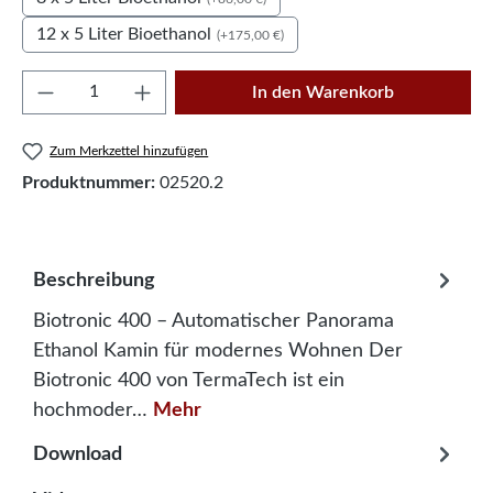
12 x 5 Liter Bioethanol
(+175,00 €)
Produkt Anzahl: Gib den gewünschten Wert e
In den Warenkorb
Zum Merkzettel hinzufügen
Produktnummer:
02520.2
Beschreibung
Biotronic 400 – Automatischer Panorama
Ethanol Kamin für modernes Wohnen Der
Biotronic 400 von TermaTech ist ein
hochmoder…
Mehr
Download