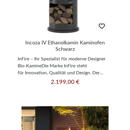
Incoza IV Ethanolkamin Kaminofen
Schwarz
InFire – Ihr Spezialist für moderne Designer
Bio-KamineDie Marke InFire steht
für Innovation, Qualität und Design. Der
Hersteller InFire hat sich auf die Entwicklung
2.199,00 €
Regulärer Preis:
und Produktion moderner, mit flüssigem
Brennstoff betriebener Bio-
Kamine spezialisiert. Die Ethanol-Kamine
vereinen Eleganz mit moderner
Technologie und ermöglichen das Genießen
einer echten Flamme – ganz ohne Rauch, Ruß
oder Schornstein. InFire Incoza IV – Der