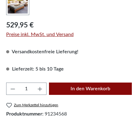
Regulärer Preis:
529,95 €
Preise inkl. MwSt. und Versand
Versandkostenfreie Lieferung!
Lieferzeit: 5 bis 10 Tage
Produkt Anzahl: Gib den gewünschten Wert e
In den Warenkorb
Zum Merkzettel hinzufügen
Produktnummer:
91234568