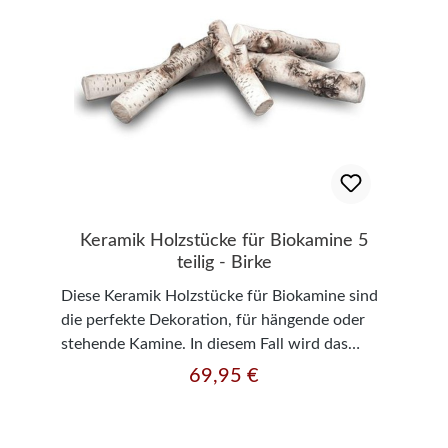
Keramik Holzstücke für Biokamine 5
teilig - Birke
Diese Keramik Holzstücke für Biokamine sind
die perfekte Dekoration, für hängende oder
stehende Kamine. In diesem Fall wird das
Birkenholz imitiert und ähnelt sehr dem
69,95 €
Regulärer Preis:
Original. Die Keramik ist hitzebeständig bis
etwa 1200 Grad. Technische Daten:Anzahl: 5
Teile Maße: Länge: 10-11 cm x Breite: 3-5 cm