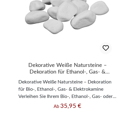
Dekorative Weiße Natursteine –
Dekoration für Ethanol-, Gas- &
Elektrokamine
Dekorative Weiße Natursteine – Dekoration
für Bio-, Ethanol-, Gas- & Elektrokamine
Verleihen Sie Ihrem Bio-, Ethanol-, Gas- oder
Elektrokamin eine elegante und zeitlose Optik
35,95 €
Regulärer Preis:
Ab
mit unseren hochwertigen dekorativen weißen
Natursteinen. Die rundlich-ovalen Steine aus
echtem Naturstein schaffen eine harmonische
Kaminlandschaft und setzen stilvolle Akzente