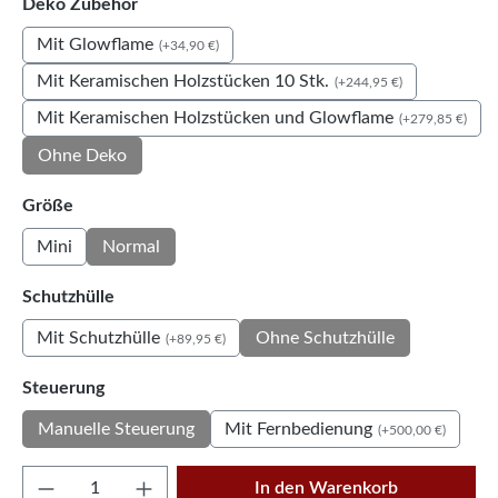
auswählen
Deko Zubehör
Mit Glowflame
(+34,90 €)
Mit Keramischen Holzstücken 10 Stk.
(+244,95 €)
Mit Keramischen Holzstücken und Glowflame
(+279,85 €)
Ohne Deko
auswählen
Größe
Mini
Normal
auswählen
Schutzhülle
Mit Schutzhülle
Ohne Schutzhülle
(+89,95 €)
auswählen
Steuerung
Mit Fernbedienung
Manuelle Steuerung
(+500,00 €)
Produkt Anzahl: Gib den gewünschten Wert e
In den Warenkorb