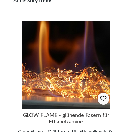
Produktgalerie überspringen
Accessory Items
GLOW FLAME - glühende Fasern für
Ethanolkamine
Glow Flame – Glühfasern für Ethanolkamin &