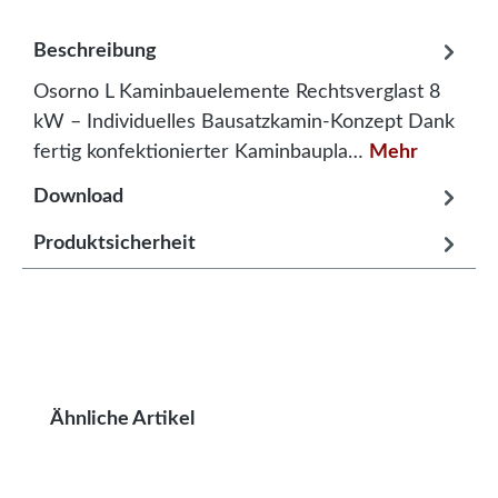
Beschreibung
Osorno L Kaminbauelemente Rechtsverglast 8
kW – Individuelles Bausatzkamin-Konzept Dank
fertig konfektionierter Kaminbaupla…
Mehr
Download
Produktsicherheit
Produktgalerie überspringen
Ähnliche Artikel