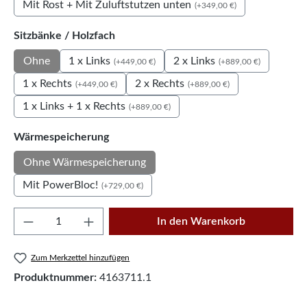
Mit Rost + Mit Zuluftstutzen unten
(+349,00 €)
auswählen
Sitzbänke / Holzfach
1 x Links
2 x Links
Ohne
(+449,00 €)
(+889,00 €)
1 x Rechts
2 x Rechts
(+449,00 €)
(+889,00 €)
1 x Links + 1 x Rechts
(+889,00 €)
auswählen
Wärmespeicherung
Ohne Wärmespeicherung
Mit PowerBloc!
(+729,00 €)
Produkt Anzahl: Gib den gewünschten Wert e
In den Warenkorb
Zum Merkzettel hinzufügen
Produktnummer:
4163711.1