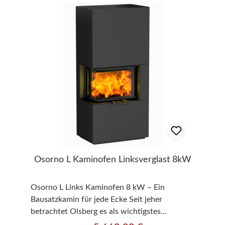
Osorno L Kaminofen Linksverglast 8kW
Osorno L Links Kaminofen 8 kW – Ein
Bausatzkamin für jede Ecke Seit jeher
betrachtet Olsberg es als wichtigstes
Anliegen, die Wohn- und Lebensqualität seiner