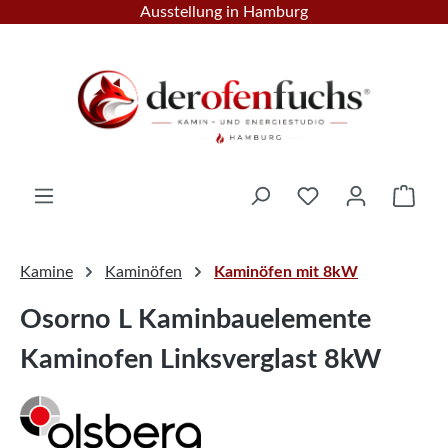
Ausstellung in Hamburg
Zum Hauptinhalt springen
Ware
Kamine
Kaminöfen
Kaminöfen mit 8kW
Osorno L Kaminbauelemente
Kaminofen Linksverglast 8kW