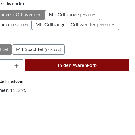
auswählen
 Grillwender
Mit Grillzange
zange + Grillwender
(+59,00 €)
ender
Mit Grillzange + Grillwender
(+59,00 €)
(+115,00 €)
wählen
Mit Spachtel
htel
(+49,00 €)
Anzahl: Gib den gewünschten Wert ein oder
In den Warenkorb
tel hinzufügen
mer:
111296