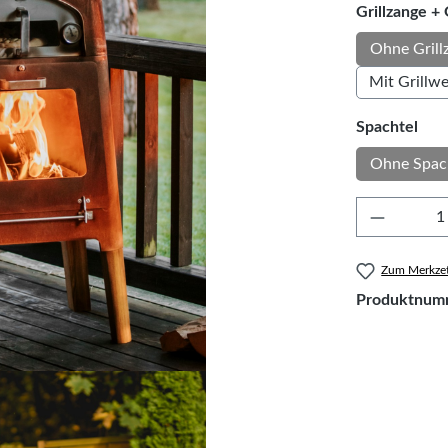
Grillzange +
Ohne Grill
Mit Grillw
aus
Spachtel
Ohne Spac
Produkt 
Zum Merkzet
Produktnum