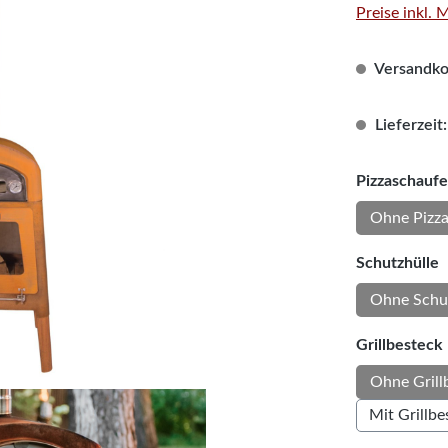
Preise inkl.
Versandkos
Lieferzeit:
Pizzaschaufe
Ohne Pizza
a
Schutzhülle
Ohne Schu
Grillbesteck
Ohne Grill
Mit Grillbe