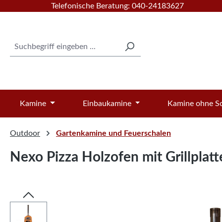
Telefonische Beratung: 040-24183627
 Hauptinhalt springen
Zur Suche springen
Zur Hauptnavigation springen
Kamine
Einbaukamine
Kamine ohne Sc
Outdoor
Gartenkamine und Feuerschalen
Nexo Pizza Holzofen mit Grillplatt
Bildergalerie überspringen