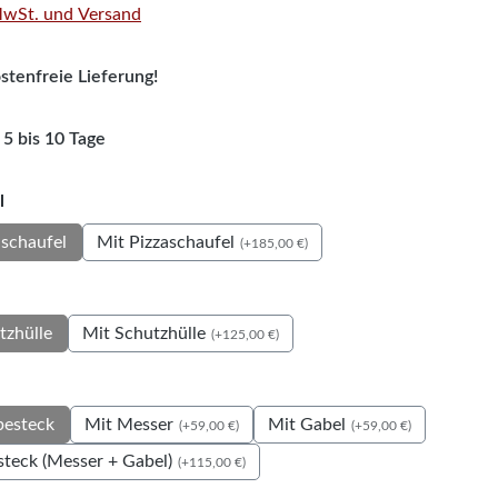
 MwSt. und Versand
tenfreie Lieferung!
 5 bis 10 Tage
auswählen
l
Mit Pizzaschaufel
schaufel
(+185,00 €)
uswählen
Mit Schutzhülle
tzhülle
(+125,00 €)
auswählen
Mit Messer
Mit Gabel
besteck
(+59,00 €)
(+59,00 €)
steck (Messer + Gabel)
(+115,00 €)