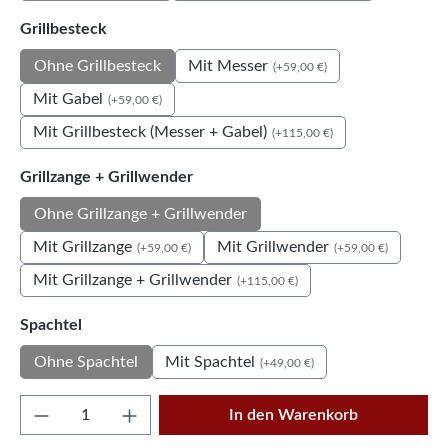
auswählen
Grillbesteck
Mit Messer
Ohne Grillbesteck
(+59,00 €)
Mit Gabel
(+59,00 €)
Mit Grillbesteck (Messer + Gabel)
(+115,00 €)
auswählen
Grillzange + Grillwender
Ohne Grillzange + Grillwender
Mit Grillzange
Mit Grillwender
(+59,00 €)
(+59,00 €)
Mit Grillzange + Grillwender
(+115,00 €)
auswählen
Spachtel
Mit Spachtel
Ohne Spachtel
(+49,00 €)
Produkt Anzahl: Gib den gewünschten Wert e
In den Warenkorb