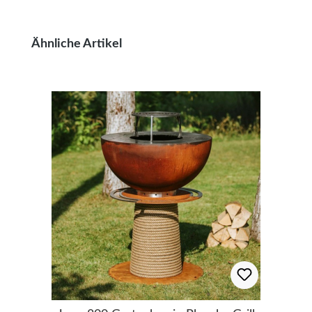
Produktgalerie überspringen
Ähnliche Artikel