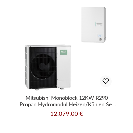
Mitsubishi Monoblock 12KW R290
Propan Hydromodul Heizen/Kühlen Set
13.11
12.079,00 €
Regulärer Preis: