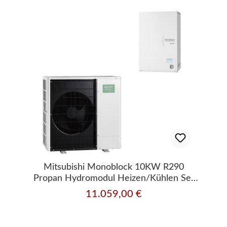
Mitsubishi Monoblock 10KW R290
Propan Hydromodul Heizen/Kühlen Set
13.10
11.059,00 €
Regulärer Preis: