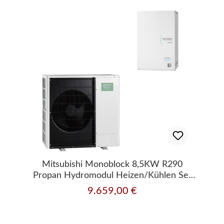
Mitsubishi Monoblock 8,5KW R290
Propan Hydromodul Heizen/Kühlen Set
13.9
9.659,00 €
Regulärer Preis: