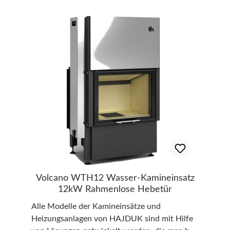
(Hakenleiste) kann die Montage meist durch
eine Person durchgeführt werden. Das
verwendete Faservlies wird aus Polyester
hergestellt, der fast ausschließlich aus
recyceltem Rohstoff besteht und somit einen
wichtigen Beitrag zum Schutz der Umwelt
leistet. Die Polystyrol-Aussenhaut ist eine
Thermoplast und somit sogar zu 100%
wiederverwendbar!
Volcano WTH12 Wasser-Kamineinsatz
12kW Rahmenlose Hebetür
Alle Modelle der Kamineinsätze und
Heizungsanlagen von HAJDUK sind mit Hilfe