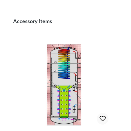
Produktgalerie überspringen
Accessory Items