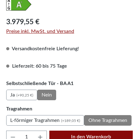
Regulärer Preis:
3.979,55 €
Preise inkl. MwSt. und Versand
Versandkostenfreie Lieferung!
Lieferzeit: 60 bis 75 Tage
auswählen
Selbstschließende Tür - BA A1
Ja
Nein
(+90,25 €)
auswählen
Tragrahmen
L-förmiger Tragrahmen
Ohne Tragrahmen
(+189,05 €)
Produkt Anzahl: Gib den gewünschten Wert e
In den Warenkorb