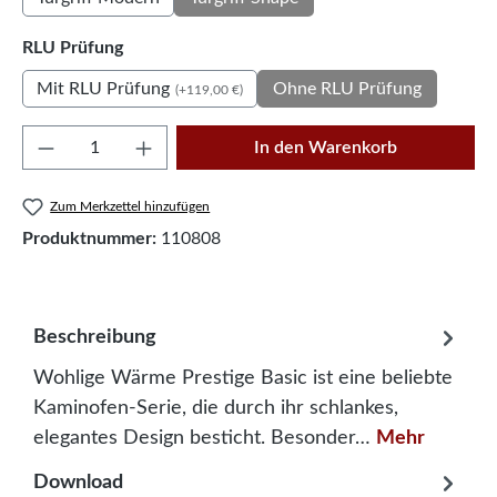
auswählen
RLU Prüfung
Mit RLU Prüfung
Ohne RLU Prüfung
(+119,00 €)
Produkt Anzahl: Gib den gewünschten Wert e
In den Warenkorb
Zum Merkzettel hinzufügen
Produktnummer:
110808
Beschreibung
Wohlige Wärme Prestige Basic ist eine beliebte
Kaminofen-Serie, die durch ihr schlankes,
elegantes Design besticht. Besonder…
Mehr
Download