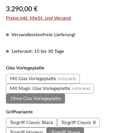
Regulärer Preis:
3.290,00 €
Preise inkl. MwSt. und Versand
Versandkostenfreie Lieferung!
Lieferzeit: 15 bis 30 Tage
auswählen
Glas Vorlegeplatte
Mit Glas Vorlegeplatte
(+212,00 €)
Mit Magic Glas Vorlegeplatte
(+379,00 €)
Ohne Glas Vorlegeplatte
auswählen
Griffvariante
Türgriff Classic Black
Türgriff Classic R
Türgriff Modern
Türgriff Shape