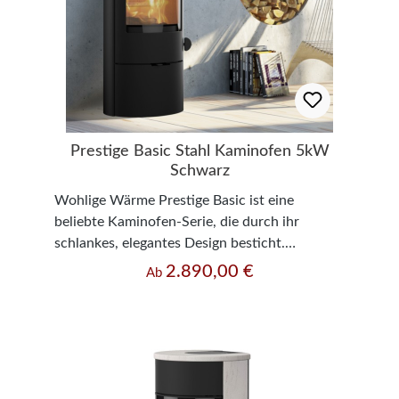
Prestige Basic Stahl Kaminofen 5kW
Schwarz
Wohlige Wärme Prestige Basic ist eine
beliebte Kaminofen-Serie, die durch ihr
schlankes, elegantes Design besticht.
Besonders praktisch ist auch die große
2.890,00 €
Regulärer Preis:
Ab
Türöffnung und Sichtscheibe, durch die Sie
das Spiel der Flammen schön beobachten
können. Sie haben die Wahl zwischen dem Typ
Classic – einem Griff aus schwarzlackiertem
Stahl, der an der Ofentür von oben nach
unten geht – oder dem Typ Modern, bei dem