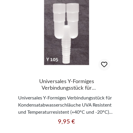
Universales Y-Formiges
Verbindungsstück für
Kondensatabwasserschläuche
Universales Y-Formiges Verbindungsstück für
Kondensatabwasserschläuche UVA Resistent
und Temperaturresistent (+40°C und -20°C)
Passend zu Schläuchen mit 16/18/20 mm
9,95 €
Regulärer Preis:
Durchmesser Patentiertes Produkt durch