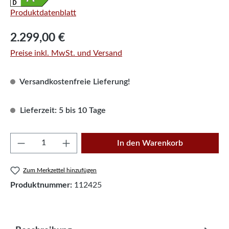
Produktdatenblatt
Regulärer Preis:
2.299,00 €
Preise inkl. MwSt. und Versand
Versandkostenfreie Lieferung!
Lieferzeit: 5 bis 10 Tage
Produkt Anzahl: Gib den gewünschten Wert e
In den Warenkorb
Zum Merkzettel hinzufügen
Produktnummer:
112425