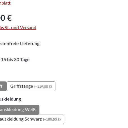
blatt
is:
00 €
 MwSt. und Versand
tenfreie Lieferung!
 15 bis 30 Tage
auswählen
Griffstange
ff
(+119,00 €)
auswählen
skleidung
auskleidung Weiß
auskleidung Schwarz
(+180,00 €)