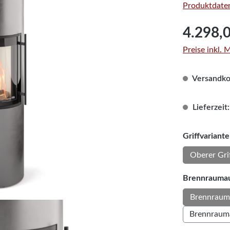
Produktdaten
Regulärer Pre
4.298,
Preise inkl.
Versandkos
Lieferzeit:
Griffvariante
Oberer Gri
Brennraumau
Brennraum
Brennraum