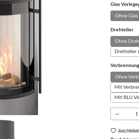
Glas Vorlege
Ohne Glas 
au
Drehteller
Ohne Dreht
Drehteller 
Verbrennung
Ohne Verbr
Mit Verbre
Mit RLU Ve
Produkt 
Zum Merkzet