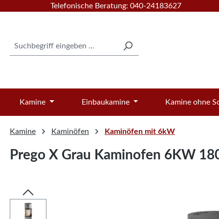
Telefonische Beratung: 040-24183627
 Hauptinhalt springen
Zur Suche springen
Zur Hauptnavigation springen
Kamine
Einbaukamine
Kamine ohne Sc
Kamine
Kaminöfen
Kaminöfen mit 6kW
Prego X Grau Kaminofen 6KW 180
Bildergalerie überspringen