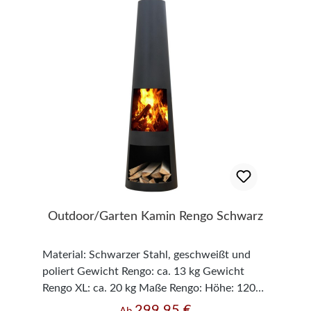
Outdoor/Garten Kamin Rengo Schwarz
Material: Schwarzer Stahl, geschweißt und
poliert Gewicht Rengo: ca. 13 kg Gewicht
Rengo XL: ca. 20 kg Maße Rengo: Höhe: 120
cm x Breite: 31 cm x Tiefe: 31 cm Maße Rengo
299,95 €
Regulärer Preis: