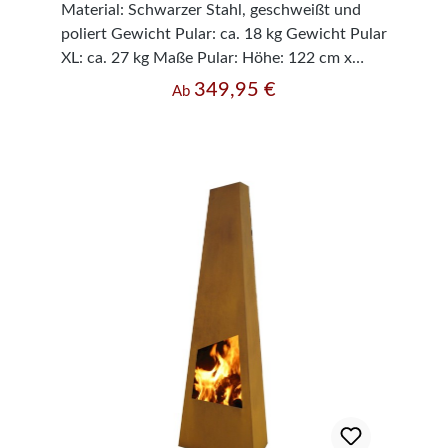
Material: Schwarzer Stahl, geschweißt und
poliert Gewicht Pular: ca. 18 kg Gewicht Pular
XL: ca. 27 kg Maße Pular: Höhe: 122 cm x
Breite: 44 cm x Tiefe: 37 cm Maße Pular XL:
349,95 €
Regulärer Preis:
Ab
Höhe 150 cm x Breite: 54 cm x Tiefe: 43 cm
Materialstärke: 1,6 mm Dekorationsartikel
gehören nicht zum Leistungsumfang