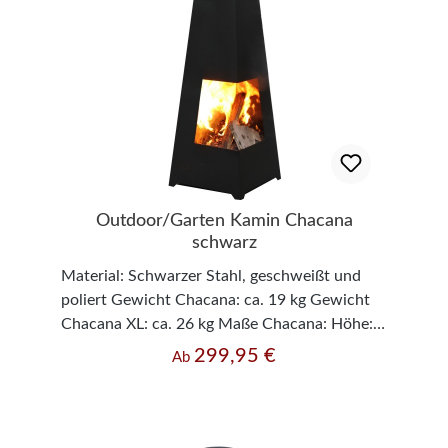
Outdoor/Garten Kamin Chacana
schwarz
Material: Schwarzer Stahl, geschweißt und
poliert Gewicht Chacana: ca. 19 kg Gewicht
Chacana XL: ca. 26 kg Maße Chacana: Höhe:
122 cm x Breite: 37 cm x Tiefe: 37 cm Maße
299,95 €
Regulärer Preis:
Ab
Chacana XL: Höhe 150 cm x Breite: 44 cm x
Tiefe: 44 cm Materialstärke: 1,6 mm
Dekorationsartikel gehören nicht zum
Leistungsumfang