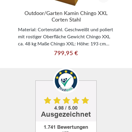
Outdoor/Garten Kamin Chingo XXL
Corten Stahl
Material: Cortenstahl. Geschweißt und poliert
mit rostiger Oberfläche Gewicht Chingo XXL
ca. 48 kg Maße Chingo XXL: Höhe: 193 cm
x Breite: 62 cm x Tiefe: 45 cm
799,95 €
Regulärer Preis:
Dekorationsartikel gehören nicht zum
Leistungsumfang