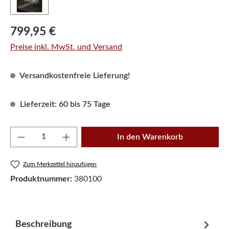
Regulärer Preis:
799,95 €
Preise inkl. MwSt. und Versand
Versandkostenfreie Lieferung!
Lieferzeit: 60 bis 75 Tage
Produkt Anzahl: Gib den gewünschten Wert e
In den Warenkorb
Zum Merkzettel hinzufügen
Produktnummer:
380100
Beschreibung