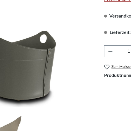
Versandkos
Lieferzeit:
Produkt 
Zum Merkzet
Produktnum