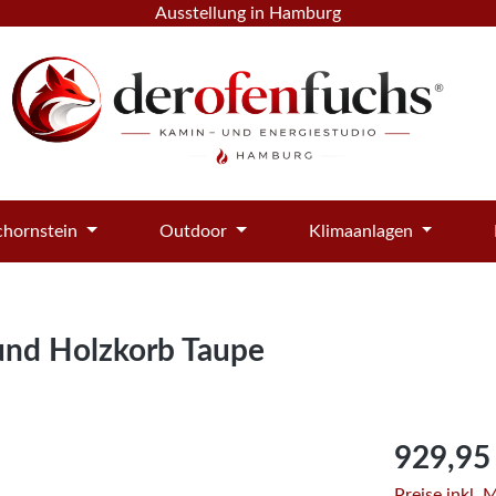
Ausstellung in Hamburg
hornstein
Outdoor
Klimaanlagen
und Holzkorb Taupe
Regulärer Pre
929,95
Preise inkl.