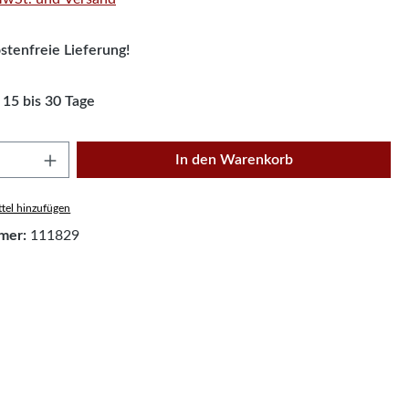
tenfreie Lieferung!
 15 bis 30 Tage
Anzahl: Gib den gewünschten Wert ein oder
In den Warenkorb
tel hinzufügen
mer:
111829