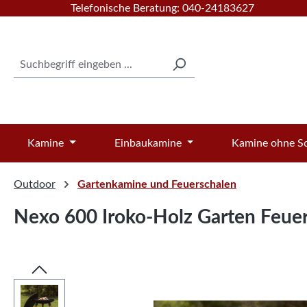
Telefonische Beratung: 040-24183627
 Hauptinhalt springen
Zur Suche springen
Zur Hauptnavigation springen
Kamine
Einbaukamine
Kamine ohne Sc
Outdoor
Gartenkamine und Feuerschalen
Nexo 600 Iroko-Holz Garten Feue
Bildergalerie überspringen