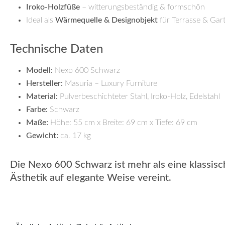
Iroko-Holzfüße
– witterungsbeständig & formschön
Ideal als
Wärmequelle & Designobjekt
für Terrasse & Gar
Technische Daten
Modell:
Nexo 600 Schwarz
Hersteller:
Masuria – Luxury Furniture
Material:
Pulverbeschichteter Stahl, Iroko-Holz, Edelstahl
Farbe:
Schwarz
Maße:
Höhe: 55 cm x Breite: 69 cm x Tiefe: 69 cm
Gewicht:
ca. 17 kg
Die
Nexo 600 Schwarz
ist mehr als eine klassisc
Ästhetik auf elegante Weise vereint.