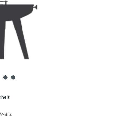
rheit
hwarz