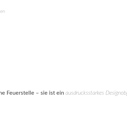
ten
he Feuerstelle – sie ist ein
ausdrucksstarkes Designob