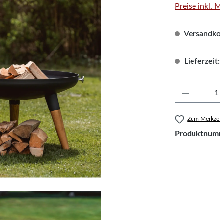
Preise inkl.
Versandkos
Lieferzeit:
Produkt 
Zum Merkzet
Produktnum