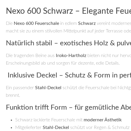
Nexo 600 Schwarz – Elegante Feuer
Die
Nexo 600 Feuerschale
in edlem
Schwarz
vereint modernes
macht sie zu einem stilvollen Mittelpunkt auf jeder Terrasse od
Natürlich stabil – exotisches Holz & pulv
Die tragenden Beine aus
Iroko-Hartholz
bieten nicht nur herv
Erscheinungsbild ab und sorgen für dezente, edle Details.
️ Inklusive Deckel – Schutz & Form in pe
Ein passender
Stahl-Deckel
schützt die Feuerschale bei Nichtge
brennt.
Funktion trifft Form – für gemütliche A
Schwarz lackierte Feuerschale mit
moderner Ästhetik
Mitgelieferter
Stahl-Deckel
schützt vor Regen & Schmutz