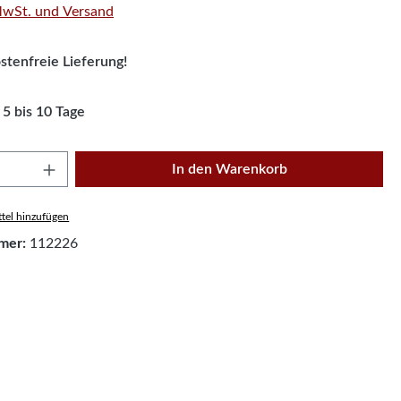
 MwSt. und Versand
tenfreie Lieferung!
 5 bis 10 Tage
Anzahl: Gib den gewünschten Wert ein oder
In den Warenkorb
tel hinzufügen
mer:
112226