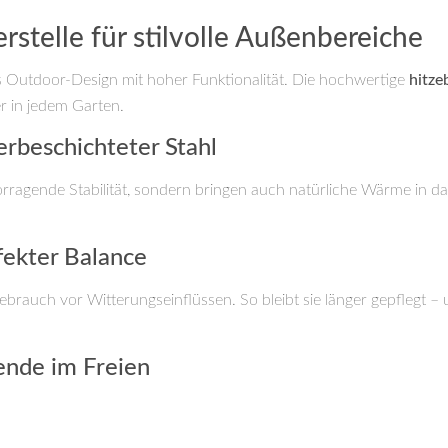
stelle für stilvolle Außenbereiche
 Outdoor-Design mit hoher Funktionalität. Die hochwertige
hitze
er in jedem Garten.
erbeschichteter Stahl
orragende Stabilität, sondern bringen auch natürliche Wärme in da
rfekter Balance
brauch vor Witterungseinflüssen. So bleibt sie länger gepflegt – u
bende im Freien