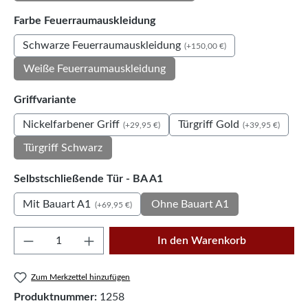
auswählen
Farbe Feuerraumauskleidung
Schwarze Feuerraumauskleidung
(+150,00 €)
Weiße Feuerraumauskleidung
auswählen
Griffvariante
Nickelfarbener Griff
Türgriff Gold
(+29,95 €)
(+39,95 €)
Türgriff Schwarz
auswählen
Selbstschließende Tür - BA A1
Mit Bauart A1
Ohne Bauart A1
(+69,95 €)
Produkt Anzahl: Gib den gewünschten Wert e
In den Warenkorb
Zum Merkzettel hinzufügen
Produktnummer:
1258