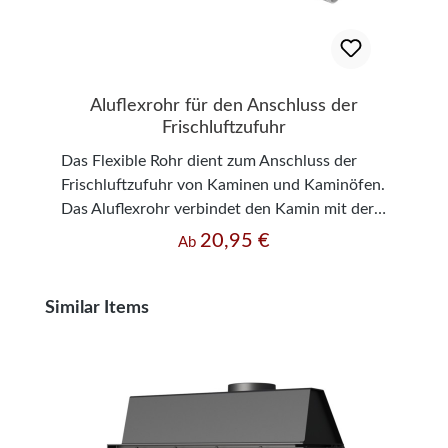
Aluflexrohr für den Anschluss der
Frischluftzufuhr
Das Flexible Rohr dient zum Anschluss der
Frischluftzufuhr von Kaminen und Kaminöfen.
Das Aluflexrohr verbindet den Kamin mit der
externen Luftzufuhr. - 1 m Lang und kann bis
20,95 €
Regulärer Preis:
Ab
ca. 2,80 m verlängert/ausgezogen werden -
Temperaturbeständigkeit bis 200° C -
Durchmesser 100 mm; 125 mm; 150 mm
Produktgalerie überspringen
Similar Items