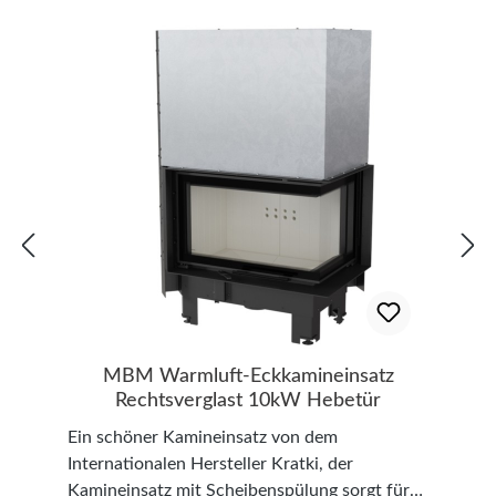
panorama Glasscheibe wirkt das Feuer, bzw.
der Innenraum noch größer. Vorteile: Der
Kaminkorpus und die Vorderseite bestehen
aus 4 mm dicken Stahlblechen und
ermöglichen somit den Betrieb bei hohen
Temperaturen Die Stahlelemente sind mit
Laser Technologie geschnitten worden und
dann auf einer CNC-Biegemaschinen
bearbeitet Der Kamineinsatz wurde mit
Edelgas geschweißt was eine gute Qualität der
Schweißnähte bietet Die Glasscheibe ist bis zu
800°C Hitzebeständig Untergestell mit
verstellbaren Füßen Regelbare Luftzufuhr von
Primärluft (Ascherost) und Sekundärluft
(Scheibenspülung) Technische Daten: Modell:
MBM Warmluft-Eckkamineinsatz
Kratki Zibi 12 Warmluft-Eckkamineinsatz
Rechtsverglast 10kW Hebetür
Eckglas Rechts mit rahmenloser Scheibe
Ein schöner Kamineinsatz von dem
Nennwärmeleistung: 11 kW
Internationalen Hersteller Kratki, der
Wärmeleistungsbereich: 4,5 - 14 kW Maße
Kamineinsatz mit Scheibenspülung sorgt für