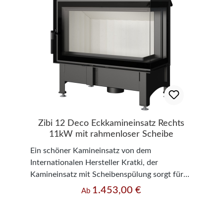
Zibi 12 Deco Eckkamineinsatz Rechts
11kW mit rahmenloser Scheibe
Ein schöner Kamineinsatz von dem
Internationalen Hersteller Kratki, der
Kamineinsatz mit Scheibenspülung sorgt für
eine langanhaltende freie Sicht auf das Feuer.
1.453,00 €
Regulärer Preis:
Ab
Die große Sichtscheibe sorgt für noch mehr
Freude beim Heizen und durch die rahmenlose