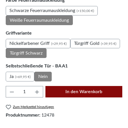
auswählen
Farbe Feuerraumauskleidung
Schwarze Feuerraumauskleidung
(+150,00 €)
Weiße Feuerraumauskleidung
auswählen
Griffvariante
Nickelfarbener Griff
Türgriff Gold
(+29,95 €)
(+39,95 €)
Türgriff Schwarz
auswählen
Selbstschließende Tür - BA A1
Ja
Nein
(+69,95 €)
Produkt Anzahl: Gib den gewünschten Wert e
In den Warenkorb
Zum Merkzettel hinzufügen
Produktnummer:
12478