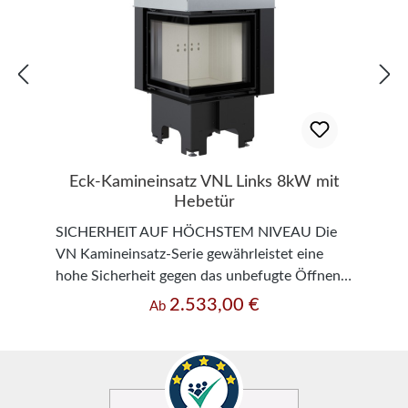
Eck-Kamineinsatz VNL Links 8kW mit
Hebetür
SICHERHEIT AUF HÖCHSTEM NIVEAU Die
VN Kamineinsatz-Serie gewährleistet eine
hohe Sicherheit gegen das unbefugte Öffnen
der Tür, durch eine Kindersicherung. Die
2.533,00 €
Regulärer Preis:
Ab
Vorderseite des Einsatzes ist mit
hitzebeständiger Keramik ausgestattet, die
Temperaturen von bis zu 800°C aushält. Das
beigefügte Glas hat ein Qualitäts- und
Sicherheitszertifikat. Der Korpus und die