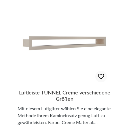
trocken abreiben; das elastische Faservlies
nimmt selbst festsitzenden Schmutz und Ruß
restlos auf. Nach Gebrauch ausklopfen. •
reinigt trocken• schnell sauber• ohne Chemie
Lieferung: 2 Kamin-Scheibenreiniger pro
Packung
Luftleiste TUNNEL Creme verschiedene
Größen
Mit diesem Luftgitter wählen Sie eine elegante
Methode Ihrem Kamineinsatz genug Luft zu
gewährleisten. Farbe: Creme Material: