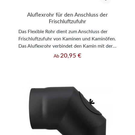
Aluflexrohr für den Anschluss der
Frischluftzufuhr
Das Flexible Rohr dient zum Anschluss der
Frischluftzufuhr von Kaminen und Kaminöfen.
Das Aluflexrohr verbindet den Kamin mit der
externen Luftzufuhr. - 1 m Lang und kann bis
20,95 €
Regulärer Preis:
Ab
ca. 2,80 m verlängert/ausgezogen werden -
Temperaturbeständigkeit bis 200° C -
Durchmesser 100 mm; 125 mm; 150 mm