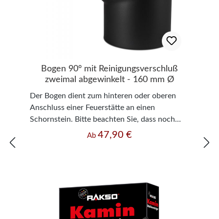
Bogen 90° mit Reinigungsverschluß
zweimal abgewinkelt - 160 mm Ø
Der Bogen dient zum hinteren oder oberen
Anschluss einer Feuerstätte an einen
Schornstein. Bitte beachten Sie, dass noch
eventuell weitere Bauteile, wie zum Beispiel
47,90 €
Regulärer Preis:
Ab
ein doppeltes Wandfutter oder Verlängerung
zusätzlich nötig sein können. Weiter wird der
Bogen zum verlängern und verziehen von
bestehenden Rauchrohren verwendet. Der
verschließbare Reinigungsverschluß dient zum
reinigen und überprüfen des waagerechten
oder senkrechten Rohrteils.