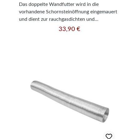
in der Bedienungsanleitung Ihres Kamins.
Das doppelte Wandfutter wird in die
vorhandene Schornsteinöffnung eingemauert
und dient zur rauchgasdichten und
dehnungsfreien Aufnahme des Rauchrohres.
33,90 €
Regulärer Preis:
Für lichte Weite 160 mm Länge: 115 mm
Materialstärke 2 mm