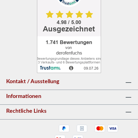
Vorderseite des Einsatzes sind durch die
Verwendung von hochwertigem Stahl sehr
hochtemperaturbeständig. Der Türrahmen
besteht aus einem geschlossenen Profil, das
sich stabil und widerstandsfähig gegen
Spannungen im Hochtemperaturbetrieb
macht. Die hervorragende Dichtigkeit des
Einsatzes wird durch die massiven
Schweißnähte im Edelgasschild gewährleistet.
Stahlelemente werden mit modernen Geräten
lasergeschnitten und anschließend auf CNC-
Kontakt / Ausstellung
Biegemaschinen gebogen. MODERNES
DESIGN Der Kamin ist mit einem dekorativen
Informationen
Scheibe ausgestattet, dank dem er elegant und
modern aussieht. Die Verwendung dieser
Rechtliche Links
Lösung vergrößert optisch die Vorderseite des
Einsatzes und betont die Sicht ins Feuer.
KOMFORTABLER GEBRAUCH Die Tür