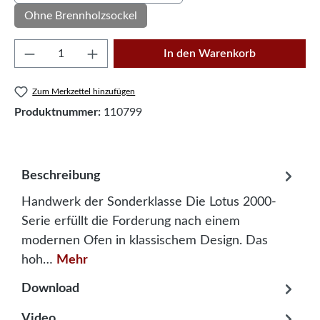
Ohne Brennholzsockel
Produkt Anzahl: Gib den gewünschten Wert e
In den Warenkorb
Zum Merkzettel hinzufügen
Produktnummer:
110799
Beschreibung
Handwerk der Sonderklasse Die Lotus 2000-
Serie erfüllt die Forderung nach einem
modernen Ofen in klassischem Design. Das
hoh…
Mehr
Download
Video