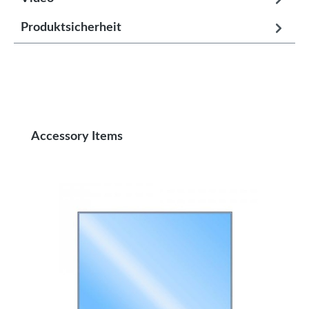
Produktsicherheit
Produktgalerie überspringen
Accessory Items