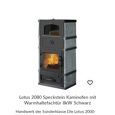
kgWeitere Details finden Sie in der
die empfehlenswerteste , weil
Maßzeichnung in der Bildergalerie
strömungsgünstigste Möglichkeit, Ihre
Feuerstätte an den Schornstein anzuschließen.
Bitte beachten Sie, dass je nach Abstand oder
Standort Ihrer Feuerstätte zum Schornstein
noch eventuell ein Winkel oder eine
Verlängerung zusätzlich bestellt werden
müssen. Rauchrohrset, bestehend aus einem
zweimal abgewinkelten 90° Rohr mit
Drosselklappe und Reinigungsverschluß. Höhe
700 mm x Tiefe 450 mm. Wandrosette starr
mit 70 mm Rand, doppelter Mauermuffe. Im
Set enthalten sind: Ein doppeltes Wandfutter
zum Dehnungsausgleich und rauchgasdichten
Aufnahme des Rohres, das Wandfutter wird in
die Schornsteinwange eingemauert. Ein
Lotus 2080 Speckstein Kaminofen mit
zweimal abgewinkelten 90° Rohr mit
Warmhaltefachtür 8kW Schwarz
Drosselklappe und Reinigungsverschluß zur
Handwerk der Sonderklasse Die Lotus 2000-
Verbindung der Feuerstätte mit dem