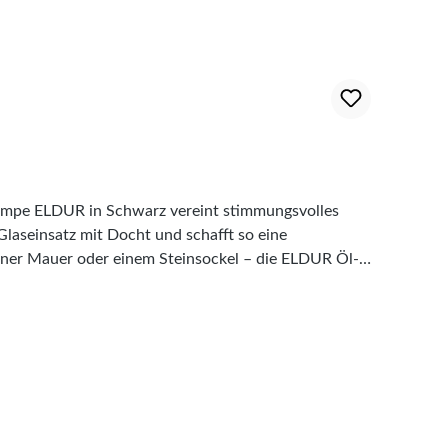
ampe ELDUR in Schwarz vereint stimmungsvolles
aseinsatz mit Docht und schafft so eine
 einer Mauer oder einem Steinsockel – die ELDUR Öl-
r besondere Momente Das natürliche Flackern der
 Flamme zuverlässig und ermöglicht gleichzeitig einen
ße und eindrucksvolle Flamme. Die kompakte
auern platziert werden und wird sowohl tagsüber als
 hochwertige Gartenfackel wird aus robustem Stahl
-Lampe eine moderne, zeitlose Optik und harmoniert
 und pflegeleichte Oberfläche. Stahl, schwarz