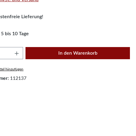
tenfreie Lieferung!
 5 bis 10 Tage
Anzahl: Gib den gewünschten Wert ein oder
In den Warenkorb
tel hinzufügen
mer:
112137