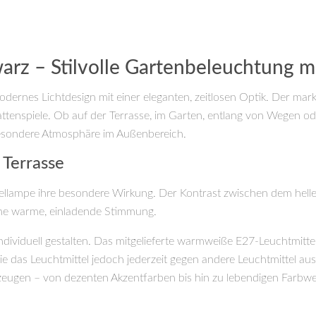
rz – Stilvolle Gartenbeleuchtung 
dernes Lichtdesign mit einer eleganten, zeitlosen Optik. Der mar
ttenspiele. Ob auf der Terrasse, im Garten, entlang von Wegen od
besondere Atmosphäre im Außenbereich.
 Terrasse
lampe ihre besondere Wirkung. Der Kontrast zwischen dem helle
eine warme, einladende Stimmung.
dividuell gestalten. Das mitgelieferte warmweiße E27-Leuchtmitte
das Leuchtmittel jedoch jederzeit gegen andere Leuchtmittel aust
ugen – von dezenten Akzentfarben bis hin zu lebendigen Farbwec