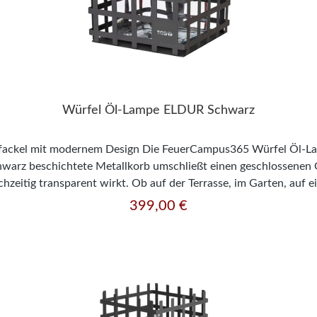
Würfel Öl-Lampe ELDUR Schwarz
nfackel mit modernem Design Die FeuerCampus365 Würfel Öl-L
arz beschichtete Metallkorb umschließt einen geschlossenen Gl
hzeitig transparent wirkt. Ob auf der Terrasse, im Garten, auf
r eine gemütliche Atmosphäre. Stimmungsvolles Flammenspiel fü
399,00 €
Regulärer Preis:
ladende Ausstrahlung. Der geschlossene Glaseinsatz schützt die
es großzügig dimensionierten Dochte entsteht eine besonders gro
zbar. Sie kann direkt auf Terrassenplatten, Kiesflächen oder M
te Stahlkonstruktion mit hochwertiger Schwarzbeschichtung Die
Beschichtung versehen. Die elegante Oberfläche verleiht der Öl
eichen. Gleichzeitig sorgt die Beschichtung für eine langlebige