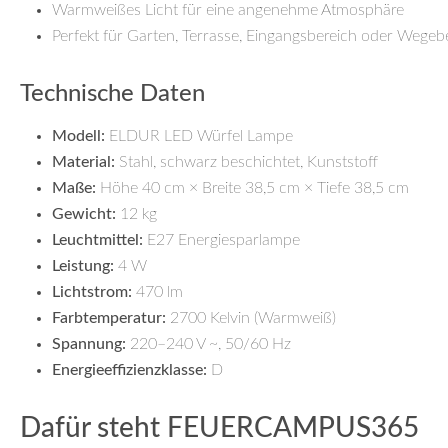
Warmweißes Licht für eine angenehme Atmosphäre
Perfekt für Garten, Terrasse, Eingangsbereich oder Wege
Technische Daten
Modell:
ELDUR LED Würfel Lampe
Material:
Stahl, schwarz beschichtet, Kunststoff
Maße:
Höhe 40 cm × Breite 38,5 cm × Tiefe 38,5 cm
Gewicht:
12 kg
Leuchtmittel:
E27 Energiesparlampe
Leistung:
4 W
Lichtstrom:
470 lm
Farbtemperatur:
2700 Kelvin (Warmweiß)
Spannung:
220–240 V ~, 50/60 Hz
Energieeffizienzklasse:
D
Dafür steht FEUERCAMPUS365