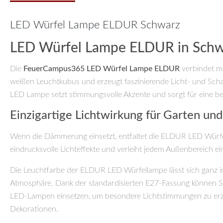
LED Würfel Lampe ELDUR Schwarz
LED Würfel Lampe ELDUR in Schwa
Die
FeuerCampus365 LED Würfel Lampe ELDUR
verbindet mo
weißen Leuchtkubus und erzeugt faszinierende Licht- und Scha
LED Lampe setzt stimmungsvolle Akzente und sorgt für eine 
Einzigartige Lichtwirkung für Garten und
Wenn die Dämmerung einsetzt, entfaltet die ELDUR LED Würfel
eindrucksvolle Lichteffekte und verleiht jedem Außenbereich 
Die Leuchtfarbe der ELDUR LED Würfellampe lässt sich ganz in
Atmosphäre. Dank der standardisierten E27-Fassung können Sie 
LED-Lampen einsetzen, um besondere Lichtstimmungen zu erze
Dekorationen.