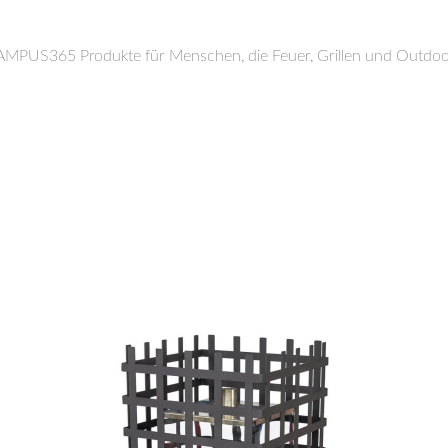
PUS365 Produkte für Menschen, die Feuer, Grillen und Outdoor-K