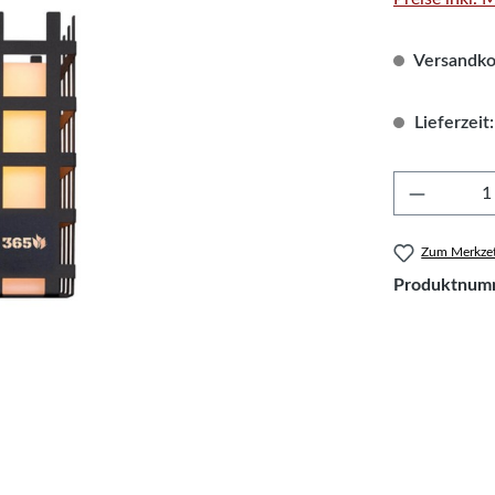
Versandkos
Lieferzeit:
Produkt 
Zum Merkzet
Produktnum