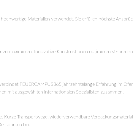
e, hochwertige Materialien verwendet. Sie erfüllen höchste Ansprü
euer zu maximieren. Innovative Konstruktionen optimieren Verbr
abei verbindet FEUERCAMPUS365 jahrzehntelange Erfahrung im Of
men mit ausgewählten internationalen Spezialisten zusammen.
e. Kurze Transportwege, wiederverwendbare Verpackungsmateriali
Ressourcen bei.