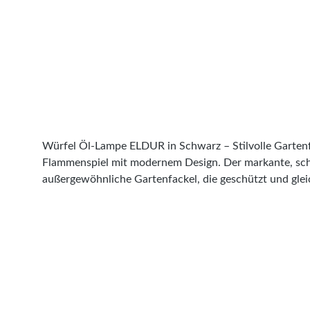
Würfel Öl-Lampe ELDUR in Schwarz – Stilvolle Garte
Flammenspiel mit modernem Design. Der markante, schw
außergewöhnliche Gartenfackel, die geschützt und gleic
Lampe setzt eindrucksvolle Lichtakzente und sorgt fü
Flamme verleiht Ihrem Außenbereich eine warme und ein
freien Blick auf das faszinierende Lichtspiel. Dank d
Würfelform macht die ELDUR Öl-Lampe vielseitig einset
auch bei Dunkelheit zum dekorativen Blickfang. Robus
gefertigt und mit einer widerstandsfähigen schwarzen 
perfekt mit modernen Gärten, Terrassen und Eingangsber