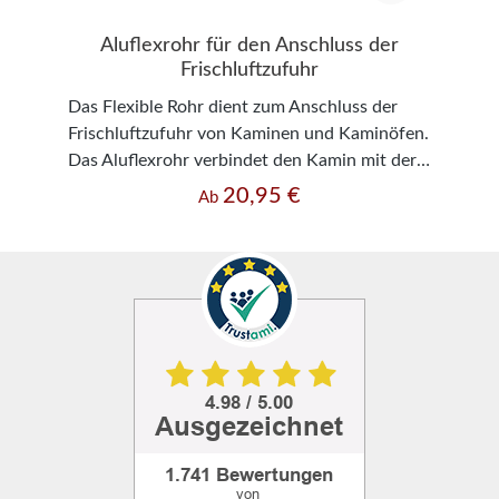
Aluflexrohr für den Anschluss der
Frischluftzufuhr
Das Flexible Rohr dient zum Anschluss der
Frischluftzufuhr von Kaminen und Kaminöfen.
Das Aluflexrohr verbindet den Kamin mit der
externen Luftzufuhr. - 1 m Lang und kann bis
20,95 €
Regulärer Preis:
Ab
ca. 2,80 m verlängert/ausgezogen werden -
Temperaturbeständigkeit bis 200° C -
Durchmesser 100 mm; 125 mm; 150 mm