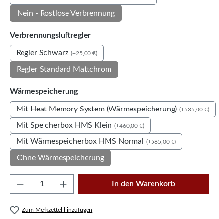
Nein - Rostlose Verbrennung
auswählen
Verbrennungsluftregler
Regler Schwarz
(+25,00 €)
Regler Standard Mattchrom
auswählen
Wärmespeicherung
Mit Heat Memory System (Wärmespeicherung)
(+535,00 €)
Mit Speicherbox HMS Klein
(+460,00 €)
Mit Wärmespeicherbox HMS Normal
(+585,00 €)
Ohne Wärmespeicherung
Produkt Anzahl: Gib den gewünschten Wert e
In den Warenkorb
Zum Merkzettel hinzufügen