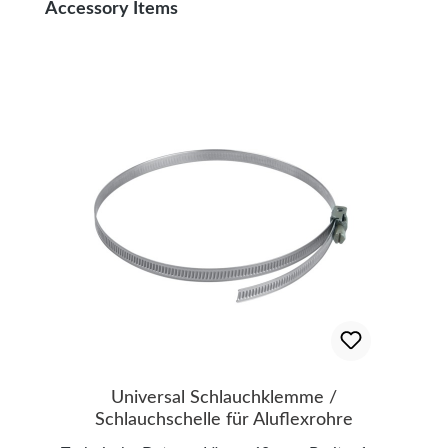
Produktgalerie überspringen
Accessory Items
Universal Schlauchklemme /
Schlauchschelle für Aluflexrohre