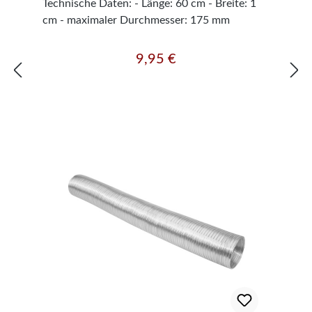
Technische Daten: - Länge: 60 cm - Breite: 1
cm - maximaler Durchmesser: 175 mm
9,95 €
Regulärer Preis: