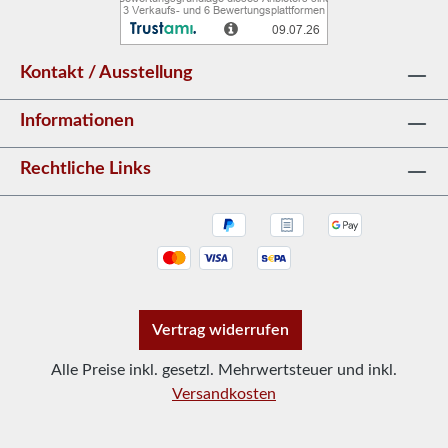
7,85/12,65 cm -> 167/188 cm² - 9 cm x 60 cm
x 7,85/12,65 cm -> 257/290cm² - 9 cm x 80
cm x 7,85/12,65 cm -> 347/391 cm² - 9 cm x
Kontakt / Ausstellung
100 cm x 7,85/12,65 cm -> 437/493 cm²
Hinweis: Den idealen Luftdurchlass finden Sie
Informationen
in der Bedienungsanleitung Ihres Kamins.
Rechtliche Links
Vertrag widerrufen
Alle Preise inkl. gesetzl. Mehrwertsteuer und inkl.
Versandkosten