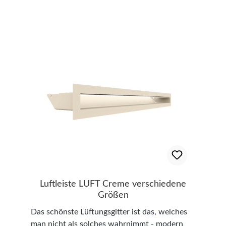
Breite/Länge x Tiefe) und Luftdurchlässen
(cm²): - 6 cm x 20 cm x 7,10 cm -> 51 cm² - 6
cm x 40 cm x 7,10 cm -> 111 cm² - 6 cm x 60
cm x 7,10 cm -> 171 cm² - 6 cm x 80 cm x
7,10 cm -> 231 cm² - 6 cm x 100 cm x 7,10 cm
-> 291 cm² Hinweis: Den idealen
Luftdurchlass für Ihren Kamin finden Sie in der
Bedienungsanleitung.
Luftleiste LUFT Creme verschiedene
Größen
Das schönste Lüftungsgitter ist das, welches
man nicht als solches wahrnimmt - modern