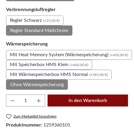
auswählen
Verbrennungsluftregler
Regler Schwarz
(+25,00 €)
Regler Standard Mattchrom
auswählen
Wärmespeicherung
Mit Heat Memory System (Wärmespeicherung)
(+450,00 €)
Mit Speicherbox HMS Klein
(+460,00 €)
Mit Wärmespeicherbox HMS Normal
(+585,00 €)
Ohne Wärmespeicherung
Produkt Anzahl: Gib den gewünschten Wert e
In den Warenkorb
Zum Merkzettel hinzufügen
Produktnummer:
1259360101