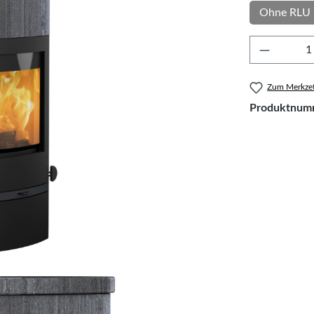
Ohne RLU 
Produkt 
Zum Merkzet
Produktnum