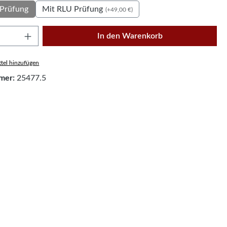
Mit RLU Prüfung
Prüfung
(+49,00 €)
Anzahl: Gib den gewünschten Wert ein oder
In den Warenkorb
tel hinzufügen
mer:
25477.5