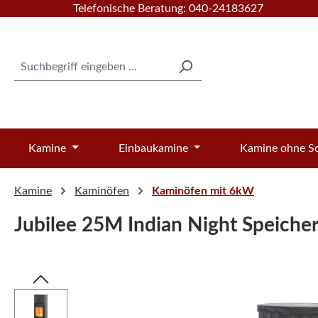
Telefonische Beratung: 040-24183627
 Hauptinhalt springen
Zur Suche springen
Zur Hauptnavigation springen
Kamine
Einbaukamine
Kamine ohne Sc
Kamine
Kaminöfen
Kaminöfen mit 6kW
Jubilee 25M Indian Night Speich
Bildergalerie überspringen