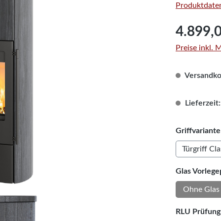
Produktdaten
Regulärer Pre
4.899,
Preise inkl.
Versandkos
Lieferzeit:
Griffvariante
Türgriff Cl
Glas Vorlege
Ohne Glas 
RLU Prüfung