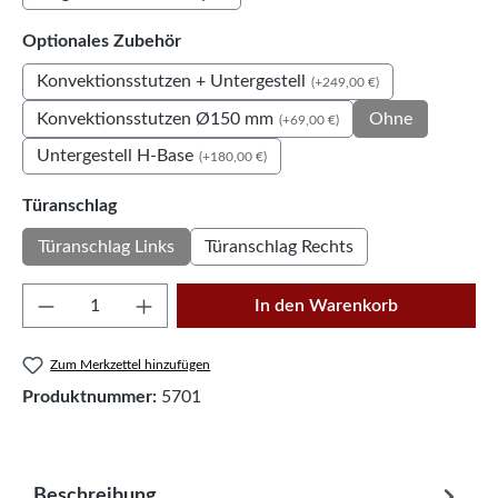
auswählen
Optionales Zubehör
Konvektionsstutzen + Untergestell
(+249,00 €)
Konvektionsstutzen Ø150 mm
Ohne
(+69,00 €)
Untergestell H-Base
(+180,00 €)
auswählen
Türanschlag
Türanschlag Links
Türanschlag Rechts
Produkt Anzahl: Gib den gewünschten Wert e
In den Warenkorb
Zum Merkzettel hinzufügen
Produktnummer:
5701
Beschreibung