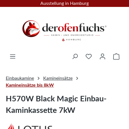
Ausstellung in Hamburg
Zum Hauptinhalt springen
Ware
Einbaukamine
Kamineinsätze
Kamineinsätze bis 8kW
H570W Black Magic Einbau-
Kaminkassette 7kW