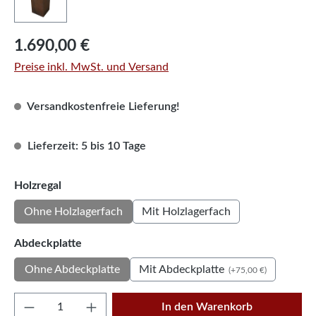
Regulärer Preis:
1.690,00 €
Preise inkl. MwSt. und Versand
Versandkostenfreie Lieferung!
Lieferzeit: 5 bis 10 Tage
auswählen
Holzregal
Ohne Holzlagerfach
Mit Holzlagerfach
auswählen
Abdeckplatte
Mit Abdeckplatte
Ohne Abdeckplatte
(+75,00 €)
Produkt Anzahl: Gib den gewünschten Wert e
In den Warenkorb