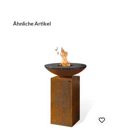
Produktgalerie überspringen
Ähnliche Artikel