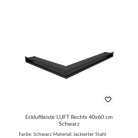
die Belüftung von Kaminverkleidungen sowie
als praktisches Revisionsgitter. Dank seiner
klaren, eleganten Linien fügt sich das
Lüftungsgitter harmonisch in moderne
Wohnräume ein und sorgt gleichzeitig für eine
optimale Luftzirkulation rund um Ihren Kamin.
Modernes Design & vielseitige
Einsatzmöglichkeiten Das Wind Lüftungsgitter
überzeugt durch seine zeitlose Optik und kann
sowohl zur Verteilung warmer Kaminluft als
auch als klassisches Lüftungsgitter in
Wohnräumen eingesetzt werden. Durch die
dezente Gestaltung passt es perfekt zu
modernen Kaminanlagen und hochwertig
gestalteten Innenräumen. Revisionsgitter mit
praktischem Einbaurahmen Der mitgelieferte
Eckluftleiste LUFT Rechts 40x60 cm
Einbaurahmen ermöglicht eine einfache und
Schwarz
sichere Montage. Gleichzeitig lässt sich das
Farbe: Schwarz Material: lackierter Stahl