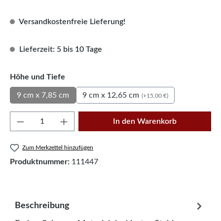
Versandkostenfreie Lieferung!
Lieferzeit: 5 bis 10 Tage
auswählen
Höhe und Tiefe
9 cm x 12,65 cm
9 cm x 7,85 cm
(+15,00 €)
Produkt Anzahl: Gib den gewünschten Wert e
In den Warenkorb
Zum Merkzettel hinzufügen
Produktnummer:
111447
Beschreibung