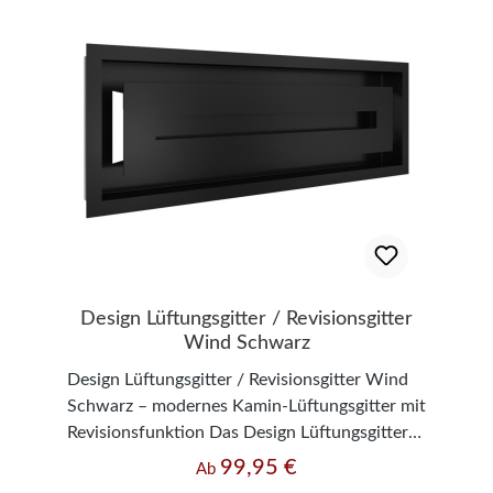
finden Sie in der Bedienungsanleitung.
Design Lüftungsgitter / Revisionsgitter
Wind Schwarz
Design Lüftungsgitter / Revisionsgitter Wind
Schwarz – modernes Kamin-Lüftungsgitter mit
Revisionsfunktion Das Design Lüftungsgitter
Wind Schwarz verbindet modernes Design mit
99,95 €
Regulärer Preis:
Ab
hoher Funktionalität und eignet sich ideal für