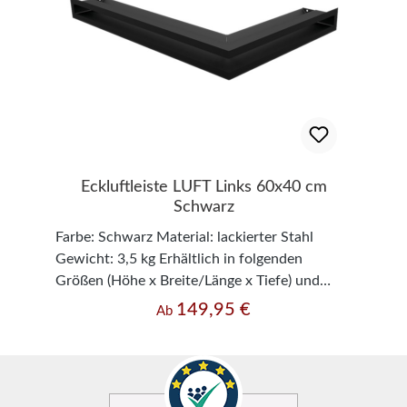
Eckluftleiste LUFT Links 60x40 cm
Schwarz
Farbe: Schwarz Material: lackierter Stahl
Gewicht: 3,5 kg Erhältlich in folgenden
Größen (Höhe x Breite/Länge x Tiefe) und
Luftdurchlässen (cm²): - 6 cm x 60/40 cm x
149,95 €
Regulärer Preis:
Ab
7,85 cm -> 250 cm² - 6 cm x 60/40 cm x 9,65
cm -> 254 cm² - 9 cm x 60/40 cm x 7,85 cm ->
421 cm² - 9 cm x 60/40 cm x 12,65 cm -> 436
cm² Hinweis: Den idealen Luftdurchlass für