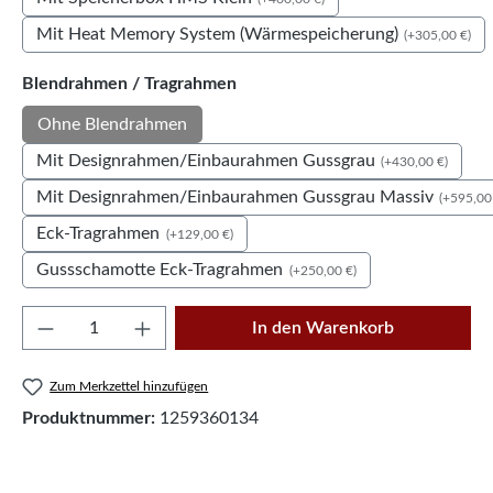
Mit Heat Memory System (Wärmespeicherung)
(+305,00 €)
auswählen
Blendrahmen / Tragrahmen
Ohne Blendrahmen
Mit Designrahmen/Einbaurahmen Gussgrau
(+430,00 €)
Mit Designrahmen/Einbaurahmen Gussgrau Massiv
(+595,00
Eck-Tragrahmen
(+129,00 €)
Gussschamotte Eck-Tragrahmen
(+250,00 €)
Produkt Anzahl: Gib den gewünschten Wert e
In den Warenkorb
Zum Merkzettel hinzufügen
Produktnummer:
1259360134