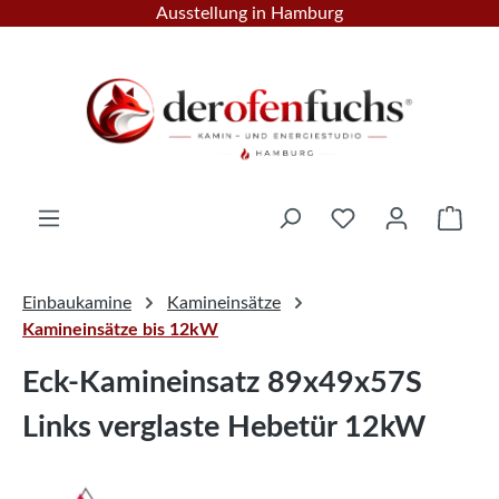
Ausstellung in Hamburg
Zum Hauptinhalt springen
Ware
Einbaukamine
Kamineinsätze
Kamineinsätze bis 12kW
Eck-Kamineinsatz 89x49x57S
Links verglaste Hebetür 12kW