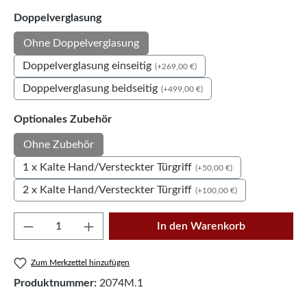
auswählen
Doppelverglasung
Ohne Doppelverglasung
Doppelverglasung einseitig
(+269,00 €)
Doppelverglasung beidseitig
(+499,00 €)
auswählen
Optionales Zubehör
Ohne Zubehör
1 x Kalte Hand/Versteckter Türgriff
(+50,00 €)
2 x Kalte Hand/Versteckter Türgriff
(+100,00 €)
Produkt Anzahl: Gib den gewünschten Wert e
In den Warenkorb
Zum Merkzettel hinzufügen
Produktnummer:
2074M.1