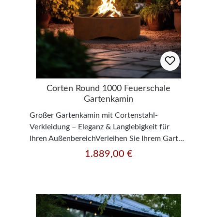
Corten Round 1000 Feuerschale
Gartenkamin
Großer Gartenkamin mit Cortenstahl-
Verkleidung – Eleganz & Langlebigkeit für
Ihren AußenbereichVerleihen Sie Ihrem Garten
mit diesem hochwertigen, freistehenden
1.889,00 €
Regulärer Preis:
Gartenkamin eine besondere Atmosphäre. Die
Kombination aus edlem Cortenstahl und
schwarzem Stahleinsatz macht diesen Kamin
zu einem echten Blickfang. Der Cortenstahl
entwickelt mit der Zeit eine charakteristische