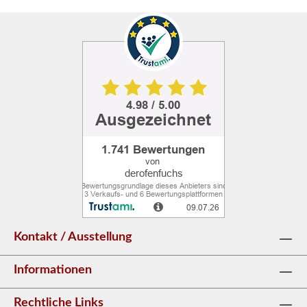
schafft eine einzigartige Atmosphäre in Ihrem
Materialeigenschaften Langlebig &
Außenbereich. Das markante Cortenstahl-
umweltfreundlich – Cortenstahl ist nachhaltig
Gehäuse entwickelt mit der Zeit eine
& resistent gegen
charakteristische, rötlich-orange Rostpatina,
WitterungseinflüsseTechnische Details:Maße:
die nicht nur optisch beeindruckt, sondern
Höhe 30 cm, Breite 100 cm, Tiefe 100
auch als natürliche Schutzschicht dient.
cmFeuerstelle: Höhe 16,9 cm, Breite 75 cm,
Dadurch ist der Kamin extrem
Tiefe 75 cmMaterial: Cortenstahl & lackierter
witterungsbeständig und wartungsfrei.Der
Stahl (Gehäuse & Abdeckung: 1,5 mm; Einsatz:
massive, 3 mm starke Stahleinsatz sorgt für
3 mm)Farbe: Schwarz & Rost-Optik
Langlebigkeit und Sicherheit bei hohen
(entwickelt sich mit der Zeit)Gewicht: ca. 66
Temperaturen. Eine praktische Abdeckung mit
kgLieferumfang: Gehäuse aus Cortenstahl
Griff verhindert das unkontrollierte
Feuerstelle (massiver Stahleinsatz) Abdeckung
Ausbreiten von Asche und Rauch nach dem
mit GriffMit diesem modernen Gartenkamin
Gebrauch. Dank der integrierten
aus Cortenstahl setzen Sie stilvolle Akzente
Wasserablauflöcher bleibt der Kamin
Kontakt / Ausstellung
und genießen gemütliche Stunden am Feuer.
wetterfest und pflegeleicht.Vorteile auf einen
Jetzt bestellen & die faszinierende Patina
Blick: Exklusiver Corten-Look – Entwickelt
Informationen
entdecken!
eine einzigartige, natürliche Rostpatina
Hochwertige Verarbeitung – Robuster
Rechtliche Links