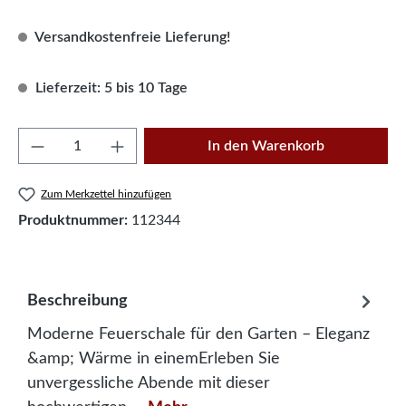
Versandkostenfreie Lieferung!
Lieferzeit: 5 bis 10 Tage
Produkt Anzahl: Gib den gewünschten Wert e
In den Warenkorb
Zum Merkzettel hinzufügen
Produktnummer:
112344
Beschreibung
Moderne Feuerschale für den Garten – Eleganz
&amp; Wärme in einemErleben Sie
unvergessliche Abende mit dieser