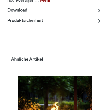
hochwertigen,…
Mehr
Download
Produktsicherheit
Produktgalerie überspringen
Ähnliche Artikel