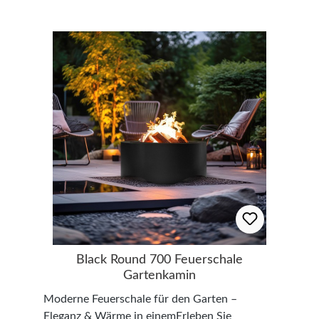
Kombination aus edlem Cortenstahl und
Details:Maße: Höhe 30 cm, Durchmesser 100
schwarzem Stahleinsatz macht diesen Kamin
cmFeuerstelle: Höhe 16,9 cm, Durchmesser 75
zu einem echten Blickfang. Der Cortenstahl
cmMaterial: Cortenstahl & lackierter Stahl
entwickelt mit der Zeit eine charakteristische
(Gehäuse & Abdeckung: 1,5 mm; Einsatz: 3
Rostpatina, die nicht nur optisch beeindruckt,
mm)Farbe: Schwarz & Rost-Optik (entwickelt
sondern auch als natürliche Schutzschicht
sich mit der Zeit)Gewicht: ca. 53
dient.Der massive, 3 mm starke Stahleinsatz
kgLieferumfang: Kamin-Gehäuse (Cortenstahl)
im Inneren garantiert eine sichere und
Feuerstelle (massiver Stahleinsatz) Abdeckung
langlebige Nutzung. Eine mitgelieferte
mit GriffSetzen Sie stilvolle Akzente mit
Abdeckung mit Griff verhindert die
diesem modernen Gartenkamin aus
Ausbreitung von Rauch und Asche nach dem
Cortenstahl und genießen Sie entspannte
Gebrauch. Dank der integrierten
Abende am offenen Feuer. Jetzt bestellen &
Wasserablauflöcher bleibt der Kamin
die natürliche Patina entdecken!
wetterbeständig und pflegeleicht.Vorteile auf
einen Blick: Exklusives Corten-Design – Edler
Rost-Look mit natürlicher Schutzschicht
Black Round 700 Feuerschale
Hochwertige Materialien – Robuster
Gartenkamin
Cortenstahl & massiver Stahleinsatz
Moderne Feuerschale für den Garten –
Freistehende Nutzung – Keine feste Montage
Eleganz & Wärme in einemErleben Sie